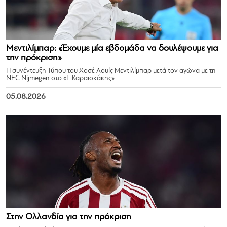
Μεντιλίμπαρ: «Έχουμε μία εβδομάδα να δουλέψουμε για
την πρόκριση»
Η συνέντευξη Τύπου του Χοσέ Λουίς Μεντιλίμπαρ μετά τον αγώνα με τη
NEC Nijmegen στο «Γ. Καραϊσκάκης».
05.08.2026
Στην Ολλανδία για την πρόκριση