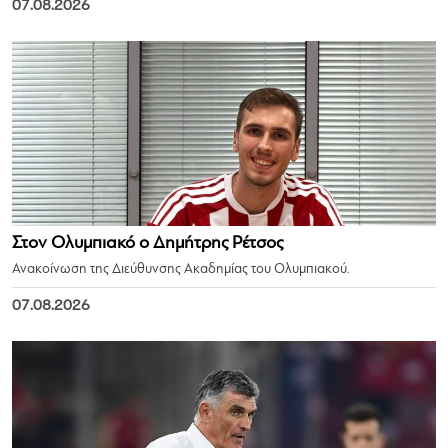
07.08.2026
Στον Ολυμπιακό ο Δημήτρης Ρέτσος
Ανακοίνωση της Διεύθυνσης Ακαδημίας του Ολυμπιακού.
07.08.2026