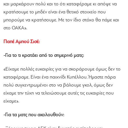
και μαρκάρουν πολύ και το ότι καταφέραμε κι απόψε να
κρατήσουμε το μηδέν είναι ένα θετικό στοιχείο που
μπορούμε να κρατήσουμε. Με τον ίδιο στόχο θα πάμε και
στο ΟΑΚΑ».
Παπέ Αμπού Σισέ:
-Για το τι κρατάει από το σημερινό ματς:
«Είχαμε πολλές ευκαιρίες για να σκοράρουμε όμως δεν το
καταφέραμε. Είναι ένα παιχνίδι Κυπέλλου. Ήμαστε πάρα
πολύ συγκεντρωμένοι στο να βάλουμε γκολ, όμως δεν
είχαμε την τύχη να τελειώσουμε αυτές τις ευκαιρίες που
είχαμε».
-Για τα ματς που ακολουθούν: