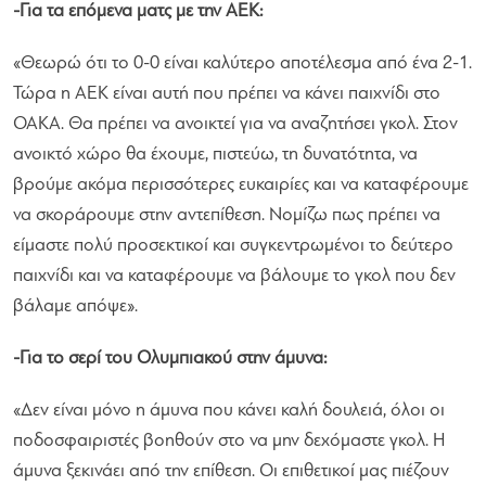
-Για τα επόμενα ματς με την ΑΕΚ:
«Θεωρώ ότι το 0-0 είναι καλύτερο αποτέλεσμα από ένα 2-1.
Τώρα η ΑΕΚ είναι αυτή που πρέπει να κάνει παιχνίδι στο
ΟΑΚΑ. Θα πρέπει να ανοικτεί για να αναζητήσει γκολ. Στον
ανοικτό χώρο θα έχουμε, πιστεύω, τη δυνατότητα, να
βρούμε ακόμα περισσότερες ευκαιρίες και να καταφέρουμε
να σκοράρουμε στην αντεπίθεση. Νομίζω πως πρέπει να
είμαστε πολύ προσεκτικοί και συγκεντρωμένοι το δεύτερο
παιχνίδι και να καταφέρουμε να βάλουμε το γκολ που δεν
βάλαμε απόψε».
-Για το σερί του Ολυμπιακού στην άμυνα:
«Δεν είναι μόνο η άμυνα που κάνει καλή δουλειά, όλοι οι
ποδοσφαιριστές βοηθούν στο να μην δεχόμαστε γκολ. Η
άμυνα ξεκινάει από την επίθεση. Οι επιθετικοί μας πιέζουν