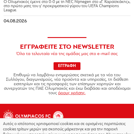
Ο Ολυμπιακός έμεινε στο 0-0 με τη NEC Nijmegen στο «Γ. Καραϊσκάκης»,
στο πρώτο ματς του γ’ προκριματικού γύρου του UEFA Champions
League.
04.08.2026
ΕΓΓΡΑΦΕΙΤΕ ΣΤΟ NEWSLETTER
Όλα τα τελευταία νέα της ομάδας μας στο e-mail σας
ΕΓΓΡΑΦΗ
Επιθυμώ να λαμβάνω ενημερώσεις σχετικά με τα νέα του
Συλλόγου, διαγωνισμούς, νέα προϊόντα και υπηρεσίες, τη διάθεση
εισιτηρίων και τις προσφορές των επίσημων χορηγών και
συνεργατών της ΠΑΕ Ολυμπιακός και έχω διαβάσει και αποδέχομαι
τους
όρους χρήσης.
Αυτός ο ιστότοπος χρησιμοποιεί cookies και σε ορισμένες περιπτώσεις
cookies τρίτων μερών για σκοπούς μάρκετινγκ και για την παροχή