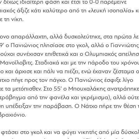
 δίχως ιδιαίτερη φάση και έτσι το 0-0 παρέμεινε
ακός άξιζε κάτι καλύτερο από τη «λευκή ισοπαλία» κ
 τη νίκη.
ονο απαράλλαχτη, αλλά δυσκολεύτηκε, στα πρώτα λε
49’ ο Πανιώνιος πλησίασε στο γκολ, αλλά ο Γιαννιώτη
ούχοι συνέχισαν επιθετικά και ο Ολυμπιακός απείλησ
 Μανοΐλοβιτς. Σταδιακά και με την πάροδο του χρόνου
και άρχισε και πάλι να πιέζει, ενώ έκαναν ζέσταμα ο
τχο πήγε προς τον πάγκο. Ο Πανιώνιος έσφιξε λίγο
χε τα μετόπισθεν. Στο 55’ ο Μπουχαλάκης ανατράπηκ
τράβηγμα από την φανέλα και γκρέμισμα), αλλά ούτε
τση υπέδειξαν την παράβαση. Ο Νάτχο πήρε την θέση 
βραχιόνιο.
α φτάσει στο γκολ και να φύγει νικητής από μία δύσκο