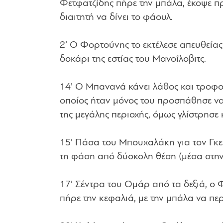
Φετφατζίδης πήρε την μπάλα, έκοψε π
διαιτητή να δίνει το φάουλ.
2’ Ο Φορτούνης το εκτέλεσε απευθείας
δοκάρι της εστίας του Μανοΐλοβιτς.
14’ Ο Μπανανά κάνει λάθος και τροφοδ
οποίος ήταν μόνος του προσπάθησε να
της μεγάλης περιοχής, όμως γλίστρησε 
15’ Πάσα του Μπουχαλάκη για τον Γκερ
τη φάση από δύσκολη θέση (μέσα στην π
17’ Σέντρα του Ομάρ από τα δεξιά, ο 
πήρε την κεφαλιά, με την μπάλα να περ