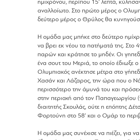
ημιχρόνου, περίπου 15’ λεπτά, κύλησαν
αναλλοίωτο. Στο πρώτο μέρος ο Ολυμπι
δεύτερο μέρος ο Θρύλος θα κυνηγούσε
Η ομάδα μας μπήκε στο δεύτερο ημίχρ
να βρει εκ νέου τα πατήματά της. Στο 
παρών και κράτησε το μηδέν. Οι γηπεδ
ένα σουτ του Μεριά, το οποίο έδιωξε ο
Ολυμπιακός ανέκτησε μέτρα στο γήπεδο 
Χασάν και Λάζαρος, την ώρα που ο Νά
περισσότερο την άμυνά του και πρόσε
στην περιοχή από τον Παπαγεωργίου (
διαιτητής Σκουλάς, ούτε η επόπτης Δέ
Φορτούνη στο 58’ και ο Ομάρ το περι
Η ομάδα μας συνέχισε να πιέζει, για ν