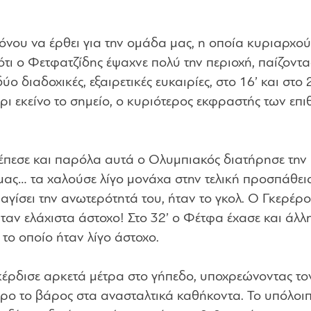
ρόνου να έρθει για την ομάδα μας, η οποία κυριαρχο
ότι ο Φετφατζίδης έψαχνε πολύ την περιοχή, παίζοντα
ο διαδοχικές, εξαιρετικές ευκαιρίες, στο 16’ και στο 2
χρι εκείνο το σημείο, ο κυριότερος εκφραστής των επι
έπεσε και παρόλα αυτά ο Ολυμπιακός διατήρησε την
ας… τα χαλούσε λίγο μονάχα στην τελική προσπάθει
αγίσει την ανωτερότητά του, ήταν το γκολ. Ο Γκερέρο
ήταν ελάχιστα άστοχο! Στο 32’ ο Φέτφα έχασε και άλλ
το οποίο ήταν λίγο άστοχο.
κέρδισε αρκετά μέτρα στο γήπεδο, υποχρεώνοντας το
ερο το βάρος στα ανασταλτικά καθήκοντα. Το υπόλοι