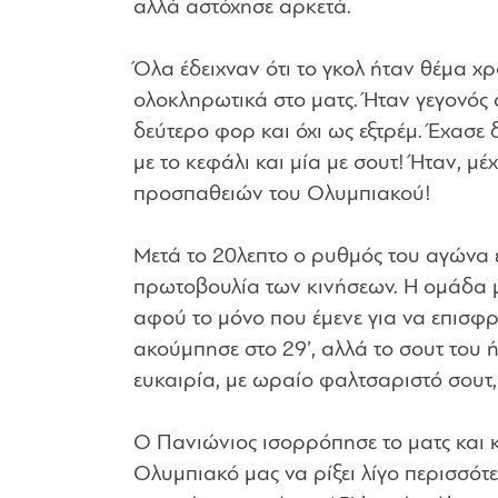
αλλά αστόχησε αρκετά.
Όλα έδειχναν ότι το γκολ ήταν θέμα χ
ολοκληρωτικά στο ματς. Ήταν γεγονός 
δεύτερο φορ και όχι ως εξτρέμ. Έχασε δύ
με το κεφάλι και μία με σουτ! Ήταν, μέ
προσπαθειών του Ολυμπιακού!
Μετά το 20λεπτο ο ρυθμός του αγώνα 
πρωτοβουλία των κινήσεων. Η ομάδα μ
αφού το μόνο που έμενε για να επισφρ
ακούμπησε στο 29’, αλλά το σουτ του 
ευκαιρία, με ωραίο φαλτσαριστό σουτ, 
Ο Πανιώνιος ισορρόπησε το ματς και 
Ολυμπιακό μας να ρίξει λίγο περισσότ