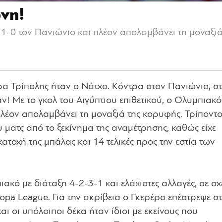
ρνη!
1-0 τον Πανιώνιο και πλέον απολαμβάνει τη μοναξιά
α Τρίπολης ήταν ο Νάτχο. Κόντρα στον Πανιώνιο, σ
ν! Με το γκολ του Αιγύπτιου επιθετικού, ο Ολυμπιακό
λέον απολαμβάνει τη μοναξιά της κορυφής. Τρίποντο
υ ματς από το ξεκίνημα της αναμέτρησης, καθώς είχε
τοχή της μπάλας και 14 τελικές προς την εστία των
κό με διάταξη 4-2-3-1 και ελάχιστες αλλαγές, σε σχ
pa League. Για την ακρίβεια ο Γκερέρο επέστρεψε σ
αι οι υπόλοιποι δέκα ήταν ίδιοι με εκείνους που