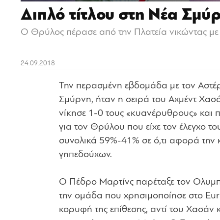
Διπλό τίτλου στη Νέα Σμύ
Ο Θρύλος πέρασε από την Πλατεία νικώντας με 
24.09.2018
Την περασμένη εβδομάδα με τον Αστέρ
Σμύρνη, ήταν η σειρά του Αχμέντ Χασά
νίκησε 1-0 τους «κυανέρυθρους» και π
για τον Θρύλου που είχε τον έλεγχο το
συνολικά 59%-41% σε ό,τι αφορά την κα
γηπεδούχων.
Ο Πέδρο Μαρτίνς παρέταξε τον Ολυμπια
την ομάδα που χρησιμοποίησε στο Euro
κορυφή της επίθεσης, αντί του Χασάν κ