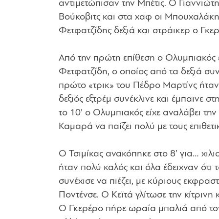
αντιμετώπισαν την Μπέτις. Ο Γιαννιώτη
Βούκοβιτς και στα χαφ οι Μπουχαλάκη
Φετφατζίδης δεξιά και στράικερ ο Γκε
Από την πρώτη επίθεση ο Ολυμπιακός έδε
Φετφατζίδη, ο οποίος από τα δεξιά συν
πρώτο «τρικ» του Πέδρο Μαρτίνς ήτα
δεξιός εξτρέμ συνέκλινε και έμπαινε σ
το 10’ ο Ολυμπιακός είχε αναλάβει τη
Καμαρά να παίζει πολύ με τους επιθετι
Ο Τσιμίκας ανακόπηκε στο 8’ για… χιλι
ήταν πολύ καλός και όλα έδειχναν ότι 
συνέχισε να πιέζει, με κύριους εκφρασ
Ποντένσε. Ο Κεϊτά γλίτωσε την κίτριν
Ο Γκερέρο πήρε ωραία μπαλιά από τον