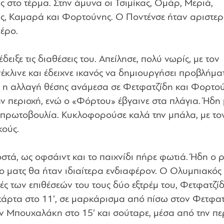
ς στο τέρμα. Στην άμυνα οι Τσιμίκας, Ομάρ, Μεριά,
ς, Καμαρά και Φορτούνης. Ο Ποντένσε ήταν αριστερ
ρέρο.
ιξε τις διαθέσεις του. Απείλησε, πολύ νωρίς, με τον
έκλινε και έδειχνε ικανός να δημιουργήσει προβλήμα
ν η αλλαγή θέσης ανάμεσα σε Φετφατζίδη και Φορτο
την περιοχή, ενώ ο «Φόρτου» έβγαινε στα πλάγια. Ήδη 
ν πρωτοβουλία. Κυκλοφορούσε καλά την μπάλα, με το
κούς.
οστά, ως οφσάιντ και το παιχνίδι πήρε φωτιά. Ήδη ο
το ματς θα ήταν ιδιαίτερα ενδιαφέρον. Ο Ολυμπιακός
τές των επιθέσεών του τους δύο εξτρέμ του, Φετφατζίδ
η κάρτα στο 11’, σε μαρκάρισμα από πίσω στον Φετφατ
 Μπουχαλάκη στο 15’ και σούταρε, μέσα από την πε