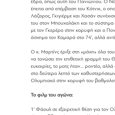
έδρα, όπως αυτή του Πανιώνιου. Ο Νάτ
έπειτα από επέμβαση του Κότνικ, ο οπο
Λάζαρος, Γκιγιέρμε και Χασάν συνέχι
του στον Μπουχαλάκη και το σύστημα 
με τον Γκερέρο στην κορυφή και ο Πο
άσχημα τον Καμαρά στο 74’, αλλά αντί
Ο κ. Μαρτίνς έριξε στη «μάχη» όλα του
να τονώσει την επιθετική γραμμή του 
ευκαιρίες, το ματς ήταν… ροντέο, αλλ
στο δεύτερο λεπτό των καθυστερήσεων 
Ολυμπιακό στην κορυφή του βαθμολογ
Το φιλμ του αγώνα:
1’ Φάουλ σε εξαιρετική θέση για τον Ο