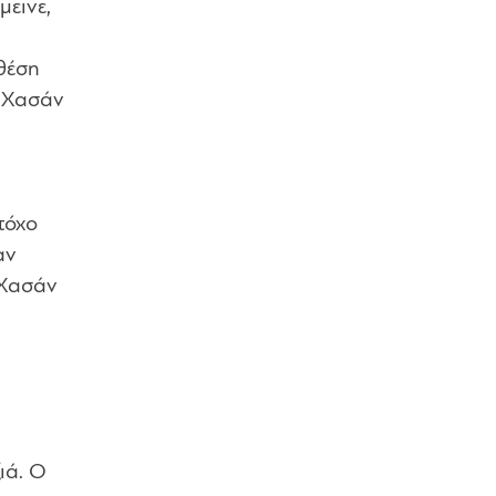
μεινε,
θέση
ο Χασάν
τόχο
αν
 Χασάν
ιά. Ο