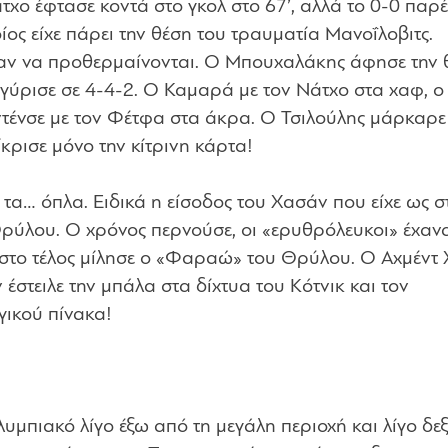
χο έφτασε κοντά στο γκολ στο 67’, αλλά το 0-0 παρέ
ίος είχε πάρει την θέση του τραυματία Μανοΐλοβιτς.
σαν να προθερμαίνονται. Ο Μπουχαλάκης άφησε την 
γύρισε σε 4-4-2. Ο Καμαρά με τον Νάτχο στα χαφ, 
ντένσε με τον Φέτφα στα άκρα. Ο Τσιλούλης μάρκαρε
κρισε μόνο την κίτρινη κάρτα!
 τα… όπλα. Ειδικά η είσοδος του Χασάν που είχε ως σ
Θρύλου. Ο χρόνος περνούσε, οι «ερυθρόλευκοι» έχαν
ά στο τέλος μίλησε ο «Φαραώ» του Θρύλου. Ο Αχμέντ
έστειλε την μπάλα στα δίχτυα του Κότνικ και τον
ικού πίνακα!
λυμπιακό λίγο έξω από τη μεγάλη περιοχή και λίγο δεξ