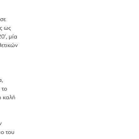
ύσε
ς ως
0’, μία
θετικών
α,
 το
η καλή
ν
πο του