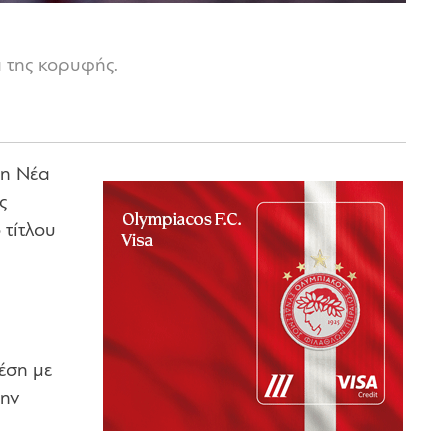
 της κορυφής.
τη Νέα
ς
 τίτλου
έση με
την