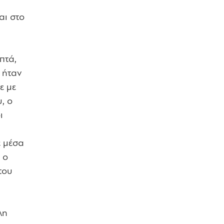
αι στο
πτά,
ς ήταν
ε με
, ο
ι
ε μέσα
 ο
του
λη