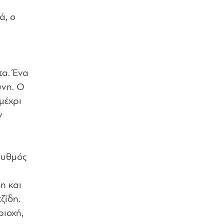
ά, ο
τα. Ένα
ύνη. Ο
μέχρι
ν
 ρυθμός
η και
ζίδη.
ριοχή,