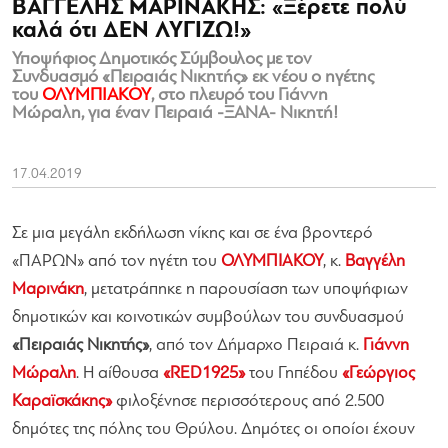
ΒΑΓΓΕΛΗΣ ΜΑΡΙΝΑΚΗΣ: «Ξέρετε πολύ
καλά ότι ΔΕΝ ΛΥΓΙΖΩ!»
Υποψήφιος Δημοτικός Σύμβουλος με τον
Συνδυασμό «Πειραιάς Νικητής» εκ νέου ο ηγέτης
του
ΟΛΥΜΠΙΑΚΟΥ
, στο πλευρό του Γιάννη
Μώραλη, για έναν Πειραιά -ΞANA- Νικητή!
17.04.2019
Σε μια μεγάλη εκδήλωση νίκης και σε ένα βροντερό
«ΠΑΡΩΝ» από τον ηγέτη του
ΟΛΥΜΠΙΑΚΟΥ
, κ.
Βαγγέλη
Μαρινάκη
, μετατράπηκε η παρουσίαση των υποψήφιων
δημοτικών και κοινοτικών συμβούλων του συνδυασμού
«Πειραιάς Νικητής»
, από τον Δήμαρχο Πειραιά κ.
Γιάννη
Μώραλη
. Η αίθουσα
«RED1925»
του Γηπέδου
«Γεώργιος
Καραϊσκάκης»
φιλοξένησε περισσότερους από 2.500
δημότες της πόλης του Θρύλου. Δημότες οι οποίοι έχουν