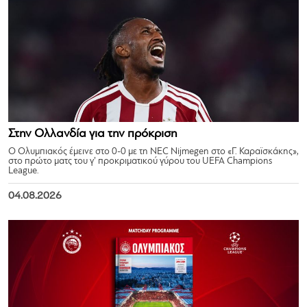
Στην Ολλανδία για την πρόκριση
Ο Ολυμπιακός έμεινε στο 0-0 με τη NEC Nijmegen στο «Γ. Καραϊσκάκης»,
στο πρώτο ματς του γ’ προκριματικού γύρου του UEFA Champions
League.
04.08.2026