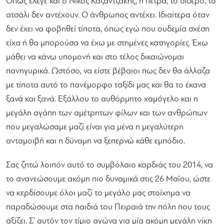
Όπως έλεγε και ο Νίκος Καζαντζάκης, η πέτρα, το σίδερο, το
ατσάλι δεν αντέχουν. Ο άνθρωπος αντέχει. Ιδιαίτερα όταν
δεν έχει να φοβηθεί τίποτα, όπως εγώ που ουδεμία σχέση
είχα ή θα μπορούσα να έχω με στημένες κατηγορίες. Έχω
μάθει να κάνω υπομονή και στο τέλος δικαιώνομαι
πανηγυρικά. Ωστόσο, να είστε βέβαιοι πως δεν θα άλλαζα
με τίποτα αυτό το πανέμορφο ταξίδι μας και θα το έκανα
ξανά και ξανά. Εξάλλου το αυθόρμητο χαμόγελο και η
μεγάλη αγάπη των αμέτρητων φίλων και των ανθρώπων
που μεγαλώσαμε μαζί είναι για μένα η μεγαλύτερη
ανταμοιβή και η δύναμη να ξεπερνώ κάθε εμπόδιο.
Σας ζητώ λοιπόν αυτό το συμβόλαιο καρδιάς του 2014, να
το ανανεώσουμε ακόμη πιο δυναμικά στις 26 Μαΐου, ώστε
να κερδίσουμε όλοι μαζί το μεγάλο μας στοίχημα να
παραδώσουμε στα παιδιά του Πειραιά την πόλη που τους
αξίζει. Σ’ αυτόν τον τίμιο αγώνα για μία ακόμη μεγάλη νίκη