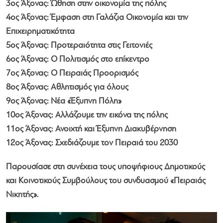
3ος Άξονας: Ώθηση στην οικονομία της πόλης
4ος Άξονας: Έμφαση στη Γαλάζια Οικονομία και την
Επιχειρηματικότητα
5ος Άξονας: Προτεραιότητα στις Γειτονιές
6ος Άξονας: Ο Πολιτισμός στο επίκεντρο
7ος Άξονας: Ο Πειραιάς Προορισμός
8ος Άξονας: Αθλητισμός για όλους
9ος Άξονας: Νέα «Έξυπνη Πόλη»
10ος Άξονας: Αλλάζουμε την εικόνα της πόλης
11ος Άξονας: Ανοιχτή και Έξυπνη Διακυβέρνηση
12ος Άξονας: Σχεδιάζουμε τον Πειραιά του 2030
Παρουσίασε στη συνέχεια τους υποψήφιους Δημοτικούς
και Κοινοτικούς Συμβούλους του συνδυασμού «Πειραιάς
Νικητής».