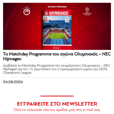
Το Matchday Programme του αγώνα Ολυμπιακός – NEC
Nijmegen
Διαβάστε το Matchday Programme της αναμέτρησης Ολυμπιακός – NEC
Nijmegen για την 1η αγωνιστική του γ’ προκριματικού γύρου του UEFA
Champions League.
04.08.2026
ΕΓΓΡΑΦΕΙΤΕ ΣΤΟ NEWSLETTER
Όλα τα τελευταία νέα της ομάδας μας στο e-mail σας