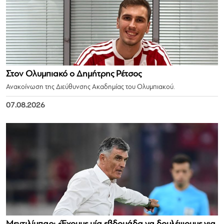
Στον Ολυμπιακό ο Δημήτρης Ρέτσος
Ανακοίνωση της Διεύθυνσης Ακαδημίας του Ολυμπιακού.
07.08.2026