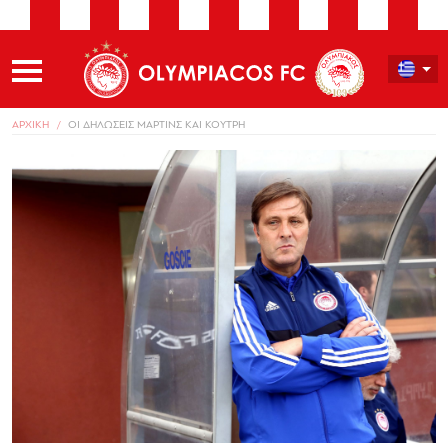
ΑΡΧΙΚΗ
ΟΙ ΔΗΛΩΣΕΙΣ ΜΑΡΤΙΝΣ ΚΑΙ ΚΟΥΤΡΗ