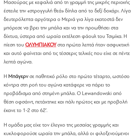
Μασούρας με κεφαλιά από τη γραμμή της μικρής περιοχής
έστειλε την «στρογγυλή θεά» δίπλα από το δεξί δοκάρι. Λίγα
δευτερόλεπτα αργότερα ο Μεριά για λίγα εκατοστά δεν
μπόρεσε να βρει την μπάλα και να την προωθήσει στα
δίχτυα, ύστερα από ωραία εκτέλεση φάουλ του Τσιμίκα. Η
πίεση του
ΟΛΥΜΠΙΑΚΟΥ
στα πρώτα λεπτά ήταν ασφυκτική
και αυτό φαίνεται από τις τέσσερις τελικές που είχε σε πέντε
λεπτά αγώνα.
Η
Μπάγερν
σε παθητικό ρόλο στο πρώτο τέταρτο, ωστόσο
κόντρα στη ροή του αγώνα κατάφερε να πάρει το
προβάδισμα από στημένη μπάλα. Ο Lewandowski από
θέση οφσάιντ, πετάχτηκε και πάλι πρώτος και με προβολή
έκανε το 1-2 στο 62′.
Η ομάδα μας είχε τον έλεγχο της μεσαίας γραμμής και
κυκλοφορούσε ωραία την μπάλα, αλλά οι φιλοξενούμενοι