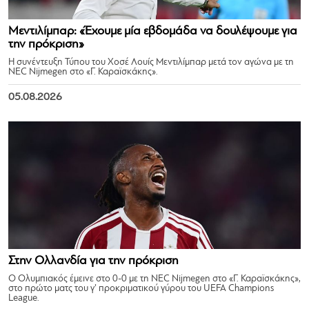
Μεντιλίμπαρ: «Έχουμε μία εβδομάδα να δουλέψουμε για
την πρόκριση»
Η συνέντευξη Τύπου του Χοσέ Λουίς Μεντιλίμπαρ μετά τον αγώνα με τη
NEC Nijmegen στο «Γ. Καραϊσκάκης».
05.08.2026
Στην Ολλανδία για την πρόκριση
Ο Ολυμπιακός έμεινε στο 0-0 με τη NEC Nijmegen στο «Γ. Καραϊσκάκης»,
στο πρώτο ματς του γ’ προκριματικού γύρου του UEFA Champions
League.