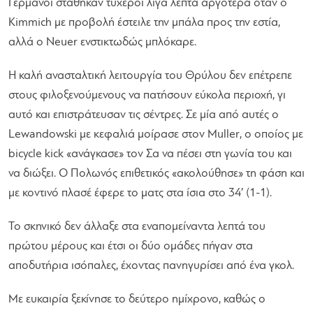
Γερμανοί στάθηκαν τυχεροί λίγα λεπτά αργότερα όταν ο
Kimmich με προβολή έστειλε την μπάλα προς την εστία,
αλλά ο Neuer ενστικτωδώς μπλόκαρε.
Η καλή ανασταλτική λειτουργία του Θρύλου δεν επέτρεπε
στους φιλοξενούμενους να πατήσουν εύκολα περιοχή, γι
αυτό και επιστράτευσαν τις σέντρες. Σε μία από αυτές ο
Lewandowski με κεφαλιά μοίρασε στον Muller, ο οποίος με
bicycle kick «ανάγκασε» τον Σα να πέσει στη γωνία του και
να διώξει. Ο Πολωνός επιθετικός «ακολούθησε» τη φάση και
με κοντινό πλασέ έφερε το ματς στα ίσια στο 34′ (1-1).
Το σκηνικό δεν άλλαξε στα εναπομείναντα λεπτά του
πρώτου μέρους και έτσι οι δύο ομάδες πήγαν στα
αποδυτήρια ισόπαλες, έχοντας πανηγυρίσει από ένα γκολ.
Με ευκαιρία ξεκίνησε το δεύτερο ημίχρονο, καθώς ο