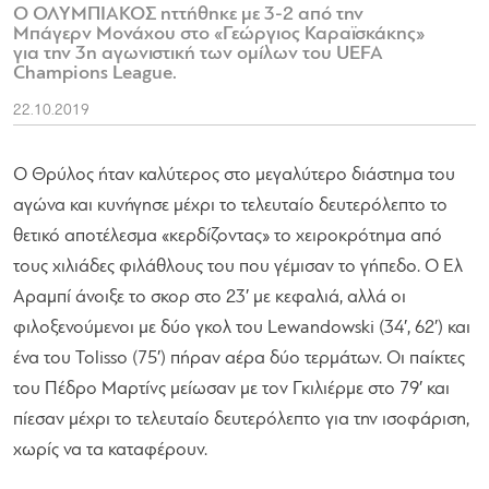
Ο ΟΛΥΜΠΙΑΚΟΣ ηττήθηκε με 3-2 από την
Μπάγερν Μονάχου στο «Γεώργιος Καραϊσκάκης»
για την 3η αγωνιστική των ομίλων του UEFA
Champions League.
22.10.2019
Ο Θρύλος ήταν καλύτερος στο μεγαλύτερο διάστημα του
αγώνα και κυνήγησε μέχρι το τελευταίο δευτερόλεπτο το
θετικό αποτέλεσμα «κερδίζοντας» το χειροκρότημα από
τους χιλιάδες φιλάθλους του που γέμισαν το γήπεδο. Ο Ελ
Αραμπί άνοιξε το σκορ στο 23′ με κεφαλιά, αλλά οι
φιλοξενούμενοι με δύο γκολ του Lewandowski (34′, 62′) και
ένα του Tolisso (75′) πήραν αέρα δύο τερμάτων. Οι παίκτες
του Πέδρο Μαρτίνς μείωσαν με τον Γκιλιέρμε στο 79′ και
πίεσαν μέχρι το τελευταίο δευτερόλεπτο για την ισοφάριση,
χωρίς να τα καταφέρουν.