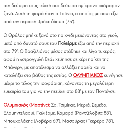
στη δεύτερη τους τελική στο δεύτερο ημίχρονο σκόραραν
ξανά. Αυτή τη φορά ήταν ο Tolisso, ο οποίος με σουτ έξω
από την περιοχή βρήκε δίχτυα (75′).
Ο Θρύλος μπήκε ξανά στο παιχνίδι μειώνοντας στο γκολ,
μετά από δυνατό σουτ του
Γκιλιέρμε
έξω από την περιοχή
στο 79′. Ο Βραζιλιάνος μέσος στάθηκε και λίγο τυχερός,
αφού η «στρογγυλή θεά» χτύπησε σε χέρι παίκτη της
Μπάγερν, με αποτέλεσμα να αλλάξει πορεία και να
καταλήξει στο βάθος της εστίας. Ο
ΟΛΥΜΠΙΑΚΟΣ
κυνήγησε
μέχρι το τέλος την ισοφάριση, χάνοντας τη μεγαλύτερη
ευκαιρία του για να την πετύχει στο 88′ με τον Ποντένσε.
Ολυμπιακός
(Μαρτίνς):
Σα, Τσιμίκας, Μεριά, Σεμέδο,
Ελαμπντελαουί, Γκιλιέρμε, Καμαρά (Ραντζέλοβιτς 88′),
Μπουχαλάκης (Λοβέρα 69′), Μασούρας (Γκερέρο 78′),