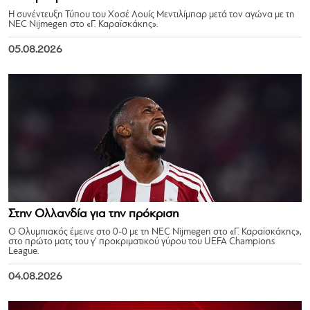
Η συνέντευξη Τύπου του Χοσέ Λουίς Μεντιλίμπαρ μετά τον αγώνα με τη
NEC Nijmegen στο «Γ. Καραϊσκάκης».
05.08.2026
Στην Ολλανδία για την πρόκριση
Ο Ολυμπιακός έμεινε στο 0-0 με τη NEC Nijmegen στο «Γ. Καραϊσκάκης»,
στο πρώτο ματς του γ’ προκριματικού γύρου του UEFA Champions
League.
04.08.2026