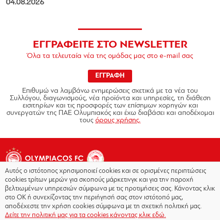
04.08.2026
ΕΓΓΡΑΦΕΙΤΕ ΣΤΟ NEWSLETTER
Όλα τα τελευταία νέα της ομάδας μας στο e-mail σας
ΕΓΓΡΑΦΗ
Επιθυμώ να λαμβάνω ενημερώσεις σχετικά με τα νέα του
Συλλόγου, διαγωνισμούς, νέα προϊόντα και υπηρεσίες, τη διάθεση
εισιτηρίων και τις προσφορές των επίσημων χορηγών και
συνεργατών της ΠΑΕ Ολυμπιακός και έχω διαβάσει και αποδέχομαι
τους
όρους χρήσης.
Αυτός ο ιστότοπος χρησιμοποιεί cookies και σε ορισμένες περιπτώσεις
cookies τρίτων μερών για σκοπούς μάρκετινγκ και για την παροχή
βελτιωμένων υπηρεσιών σύμφωνα με τις προτιμήσεις σας. Κάνοντας κλικ
στο OK ή συνεχίζοντας την περιήγησή σας στον ιστότοπό μας,
Copyright © 2026 - Olympiacos.org
αποδέχεστε την χρήση cookies σύμφωνα με τη σχετική πολιτική μας.
Δείτε την πολιτική μας για τα cookies κάνοντας κλικ εδώ.
Όροι χρήσης
|
Πολιτική Απορρήτου
|
Πολιτική