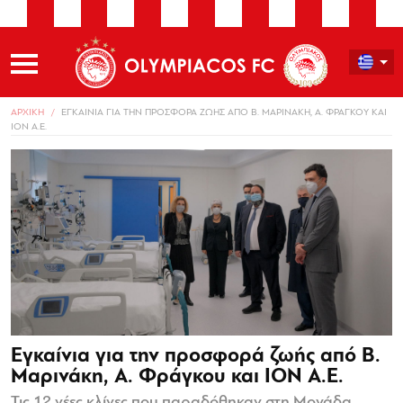
ΑΡΧΙΚΗ
ΕΓΚΑΙΝΙΑ ΓΙΑ ΤΗΝ ΠΡΟΣΦΟΡΑ ΖΩΗΣ ΑΠΟ Β. ΜΑΡΙΝΑΚΗ, Α. ΦΡΑΓΚΟΥ ΚΑΙ
ΙΟΝ Α.Ε.
Εγκαίνια για την προσφορά ζωής από Β.
Μαρινάκη, Α. Φράγκου και ΙΟΝ Α.Ε.
Τις 12 νέες κλίνες που παραδόθηκαν στη Μονάδα