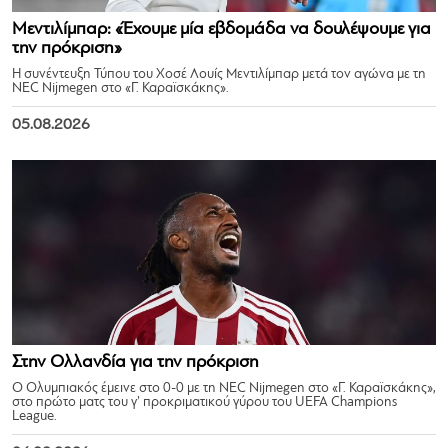
Μεντιλίμπαρ: «Έχουμε μία εβδομάδα να δουλέψουμε για
την πρόκριση»
Η συνέντευξη Τύπου του Χοσέ Λουίς Μεντιλίμπαρ μετά τον αγώνα με τη
NEC Nijmegen στο «Γ. Καραϊσκάκης».
05.08.2026
Στην Ολλανδία για την πρόκριση
Ο Ολυμπιακός έμεινε στο 0-0 με τη NEC Nijmegen στο «Γ. Καραϊσκάκης»,
στο πρώτο ματς του γ’ προκριματικού γύρου του UEFA Champions
League.