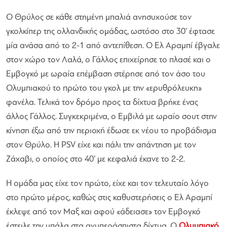
Ο Θρύλος σε κάθε στημένη μπαλιά ανησυχούσε τον
γκολκίπερ της ολλανδικής ομάδας, ωστόσο στο 30’ έφτασε
μία ανάσα από το 2-1 από αντεπίθεση. Ο Ελ Αραμπί έβγαλε
στον χώρο τον Λαλά, ο Γάλλος επιχείρησε το πλασέ και ο
Εμβογκό με ωραία επέμβαση στέρησε από τον άσο του
Ολυμπιακού το πρώτο του γκολ με την «ερυθρόλευκη»
φανέλα. Τελικά τον δρόμο προς τα δίχτυα βρήκε ένας
άλλος Γάλλος. Συγκεκριμένα, ο Εμβιλά με ωραίο σουτ στην
κίνηση έξω από την περιοχή έδωσε εκ νέου το προβάδισμα
στον Θρύλο. Η PSV είχε και πάλι την απάντηση με τον
Ζάχαβι, ο οποίος στο 40’ με κεφαλιά έκανε το 2-2.
Η ομάδα μας είχε τον πρώτο, είχε και τον τελευταίο λόγο
στο πρώτο μέρος, καθώς στις καθυστερήσεις ο Ελ Αραμπί
έκλεψε από τον Μαξ και αφού «άδειασε» τον Εμβογκό
έστειλε την μπάλα στα ανυπεράσπιστα δίχτυα. Ο
Ολυμπιακό