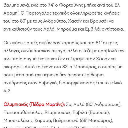
Βαλμπουενά, ενώ στο 74’ ο Φορτούνης μπήκε αντί του Ελ
Αραμπί. Ο Πορτογάλος τεχνικός ολοκλήρωσε τις κινήσεις
του στο 80’ με τους Ανδρούτσο, Χασάν και Βρουσάι να
αντικαθιστούν τους Λαλά, Μπρούμα και Εμβιλά, αντίστοιχα.
Οι κινήσεις αυτές απέδωσαν καρπούς και στο 81’ οι τρεις
αλλαγές συνδυάστηκαν άψογα, αλλά ο Τεζέ με προβολή την
τελευταία στιγμή έκοψε και δεν επέτρεψε στον Χασάν να
σκοράρει. Αυτό το έκανε στο 82’ ο Μασούρας, ο οποίος με
σουτ μέσα από την περιοχή δεν άφησε περιθώρια
αντίδρασης στον Εμβογκό, διαμορφώνοντας έτσι το τελικό
4-2.
Ολυμπιακός (Πέδρο Μαρτίνς):
Σα, Λαλά (80’ Ανδρούτσος),
Παπασταθόπουλος, Ρέαμπτσιουκ, Εμβιλά (Βρουσάι),
Μπουχαλάκης, Καμαρά, Βαλμπουενά (68’ Μασούρας),