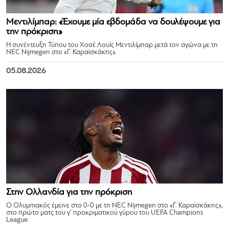
Μεντιλίμπαρ: «Έχουμε μία εβδομάδα να δουλέψουμε για
την πρόκριση»
Η συνέντευξη Τύπου του Χοσέ Λουίς Μεντιλίμπαρ μετά τον αγώνα με τη
NEC Nijmegen στο «Γ. Καραϊσκάκης».
05.08.2026
Στην Ολλανδία για την πρόκριση
Ο Ολυμπιακός έμεινε στο 0-0 με τη NEC Nijmegen στο «Γ. Καραϊσκάκης»,
στο πρώτο ματς του γ’ προκριματικού γύρου του UEFA Champions
League.