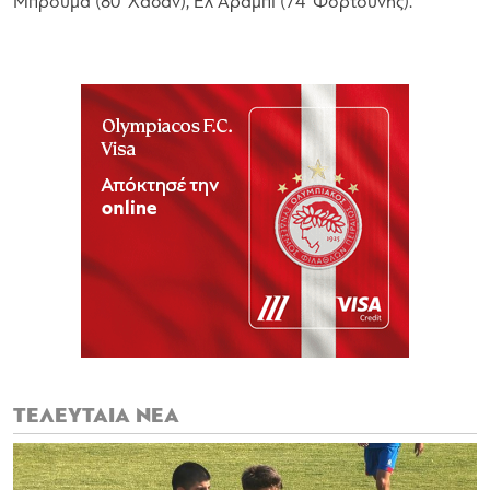
Μπρούμα (80’ Χασάν), Ελ Αραμπί (74’ Φορτούνης).
ΤΕΛΕΥΤΑΙΑ ΝΕΑ