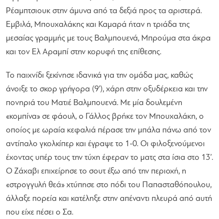
Ρέαμπτσιουκ στην άμυνα από τα δεξιά προς τα αριστερά.
Εμβιλά, Μπουχαλάκης και Καμαρά ήταν η τριάδα της
μεσαίας γραμμής με τους Βαλμπουενά, Μπρούμα στα άκρα
και τον Ελ Αραμπί στην κορυφή της επίθεσης.
Το παιχνίδι ξεκίνησε ιδανικά για την ομάδα μας, καθώς
άνοιξε το σκορ γρήγορα (9’), χάρη στην οξυδέρκεια και την
πονηριά του Ματιέ Βαλμπουενά. Με μία δουλεμένη
«κομπίνα» σε φάουλ, ο Γάλλος βρήκε τον Μπουχαλάκη, ο
οποίος με ωραία κεφαλιά πέρασε την μπάλα πάνω από τον
αντίπαλο γκολκίπερ και έγραψε το 1-0. Οι φιλοξενούμενοι
έχοντας υπέρ τους την τύχη έφεραν το ματς στα ίσια στο 13’.
Ο Ζάχαβι επιχείρησε το σουτ έξω από την περιοχή, η
«στρογγυλή θεά» χτύπησε στο πόδι του Παπασταθόπουλου,
άλλαξε πορεία και κατέληξε στην απέναντι πλευρά από αυτή
που είχε πέσει ο Σα.