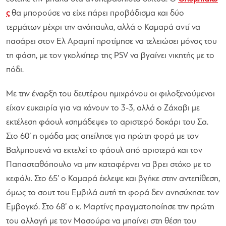
ς
θα μπορούσε να είχε πάρει προβάδισμα και δύο
τερμάτων μέχρι την ανάπαυλα, αλλά ο Καμαρά αντί να
πασάρει στον Ελ Αραμπί προτίμησε να τελειώσει μόνος του
τη φάση, με τον γκολκίπερ της PSV να βγαίνει νικητής με το
πόδι.
Με την έναρξη του δευτέρου ημιχρόνου οι φιλοξενούμενοι
είχαν ευκαιρία για να κάνουν το 3-3, αλλά ο Ζάχαβι με
εκτέλεση φάουλ «σημάδεψε» το αριστερό δοκάρι του Σα.
Στο 60’ η ομάδα μας απείλησε για πρώτη φορά με τον
Βαλμπουενά να εκτελεί το φάουλ από αριστερά και τον
Παπασταθόπουλο να μην καταφέρνει να βρει στόχο με το
κεφάλι. Στο 65’ ο Καμαρά έκλεψε και βγήκε στην αντεπίθεση,
όμως το σουτ του Εμβιλά αυτή τη φορά δεν ανησύχησε τον
Εμβογκό. Στο 68’ ο κ. Μαρτίνς πραγματοποίησε την πρώτη
του αλλαγή με τον Μασούρα να μπαίνει στη θέση του