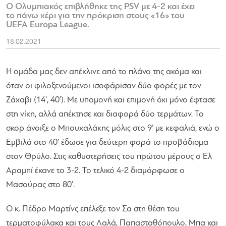
Ο Ολυμπιακός επιβλήθηκε της PSV με 4-2 και έχει
το πάνω χέρι για την πρόκριση στους «16» του
UEFA Europa League.
18.02.2021
Η ομάδα μας δεν απέκλινε από το πλάνο της ακόμα και
όταν οι φιλοξενούμενοι ισοφάρισαν δύο φορές με τον
Ζάχαβι (14’, 40’). Με υπομονή και επιμονή όχι μόνο έφτασε
στη νίκη, αλλά απέκτησε και διαφορά δύο τερμάτων. Το
σκορ άνοιξε ο Μπουχαλάκης μόλις στο 9’ με κεφαλιά, ενώ ο
Εμβιλά στο 40’ έδωσε για δεύτερη φορά το προβάδισμα
στον Θρύλο. Στις καθυστερήσεις του πρώτου μέρους ο Ελ
Αραμπί έκανε το 3-2. Το τελικό 4-2 διαμόρφωσε ο
Μασούρας στο 80’.
Ο κ. Πέδρο Μαρτίνς επέλεξε τον Σα στη θέση του
τερματοφύλακα και τους Λαλά, Παπασταθόπουλο, Μπα και