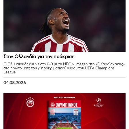
Στην Ολλανδία για την πρόκριση
Ο Ολυμπιακός έμεινε στο 0-0 με τη NEC Nijmegen στο «Γ. Καραϊσκάκης»,
στο πρώτο ματς του γ’ προκριματικού γύρου του UEFA Champions
League.
04.08.2026