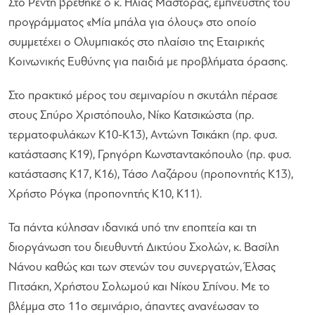
Στο Ρέντη βρέθηκε ο κ. Ηλίας Μάστορας, εμπνευστής του
προγράμματος «Μία μπάλα για όλους» στο οποίο
συμμετέχει ο Ολυμπιακός στο πλαίσιο της Εταιρικής
Κοινωνικής Ευθύνης για παιδιά με προβλήματα όρασης.
Στο πρακτικό μέρος του σεμιναρίου η σκυτάλη πέρασε
στους Σπύρο Χριστόπουλο, Νίκο Κατσικώστα (πρ.
τερματοφυλάκων Κ10-Κ13), Αντώνη Τσικάκη (πρ. φυσ.
κατάστασης Κ19), Γρηγόρη Κωνσταντακόπουλο (πρ. φυσ.
κατάστασης Κ17, Κ16), Τάσο Λαζάρου (προπονητής Κ13),
Χρήστο Ρόγκα (προπονητής Κ10, Κ11).
Τα πάντα κύλησαν ιδανικά υπό την εποπτεία και τη
διοργάνωση του διευθυντή Δικτύου Σχολών, κ. Βασίλη
Νάνου καθώς και των στενών του συνεργατών, Έλσας
Πιτσάκη, Χρήστου Σολωμού και Νίκου Σπίνου. Με το
βλέμμα στο 11ο σεμινάριο, άπαντες ανανέωσαν το