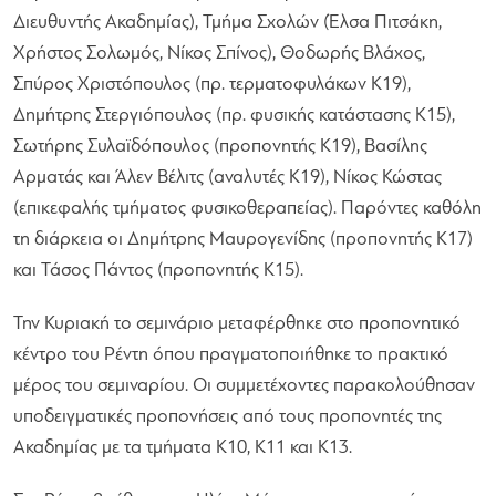
Διευθυντής Ακαδημίας), Τμήμα Σχολών (Έλσα Πιτσάκη,
Χρήστος Σολωμός, Νίκος Σπίνος), Θοδωρής Βλάχος,
Σπύρος Χριστόπουλος (πρ. τερματοφυλάκων Κ19),
Δημήτρης Στεργιόπουλος (πρ. φυσικής κατάστασης Κ15),
Σωτήρης Συλαϊδόπουλος (προπονητής Κ19), Βασίλης
Αρματάς και Άλεν Βέλιτς (αναλυτές Κ19), Νίκος Κώστας
(επικεφαλής τμήματος φυσικοθεραπείας). Παρόντες καθόλη
τη διάρκεια οι Δημήτρης Μαυρογενίδης (προπονητής Κ17)
και Τάσος Πάντος (προπονητής Κ15).
Την Κυριακή το σεμινάριο μεταφέρθηκε στο προπονητικό
κέντρο του Ρέντη όπου πραγματοποιήθηκε το πρακτικό
μέρος του σεμιναρίου. Οι συμμετέχοντες παρακολούθησαν
υποδειγματικές προπονήσεις από τους προπονητές της
Ακαδημίας με τα τμήματα Κ10, Κ11 και Κ13.