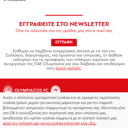
ΕΓΓΡΑΦΕΙΤΕ ΣΤΟ NEWSLETTER
Όλα τα τελευταία νέα της ομάδας μας στο e-mail σας
ΕΓΓΡΑΦΗ
Επιθυμώ να λαμβάνω ενημερώσεις σχετικά με τα νέα του
Συλλόγου, διαγωνισμούς, νέα προϊόντα και υπηρεσίες, τη διάθεση
εισιτηρίων και τις προσφορές των επίσημων χορηγών και
συνεργατών της ΠΑΕ Ολυμπιακός και έχω διαβάσει και αποδέχομαι
τους
όρους χρήσης.
Αυτός ο ιστότοπος χρησιμοποιεί cookies και σε ορισμένες περιπτώσεις
cookies τρίτων μερών για σκοπούς μάρκετινγκ και για την παροχή
βελτιωμένων υπηρεσιών σύμφωνα με τις προτιμήσεις σας. Κάνοντας κλικ
στο OK ή συνεχίζοντας την περιήγησή σας στον ιστότοπό μας,
Copyright © 2026 - Olympiacos.org
αποδέχεστε την χρήση cookies σύμφωνα με τη σχετική πολιτική μας.
Δείτε την πολιτική μας για τα cookies κάνοντας κλικ εδώ.
Όροι χρήσης
|
Πολιτική Απορρήτου
|
Πολιτική