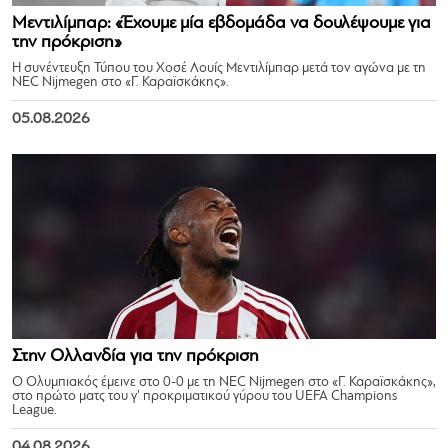
Μεντιλίμπαρ: «Έχουμε μία εβδομάδα να δουλέψουμε για
την πρόκριση»
Η συνέντευξη Τύπου του Χοσέ Λουίς Μεντιλίμπαρ μετά τον αγώνα με τη
NEC Nijmegen στο «Γ. Καραϊσκάκης».
05.08.2026
Στην Ολλανδία για την πρόκριση
Ο Ολυμπιακός έμεινε στο 0-0 με τη NEC Nijmegen στο «Γ. Καραϊσκάκης»,
στο πρώτο ματς του γ’ προκριματικού γύρου του UEFA Champions
League.
04.08.2026