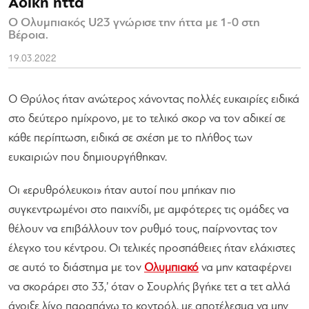
Άδικη ήττα
Ο Ολυμπιακός U23 γνώρισε την ήττα με 1-0 στη
Βέροια.
19.03.2022
Ο Θρύλος ήταν ανώτερος χάνοντας πολλές ευκαιρίες ειδικά
στο δεύτερο ημίχρονο, με το τελικό σκορ να τον αδικεί σε
κάθε περίπτωση, ειδικά σε σχέση με το πλήθος των
ευκαιριών που δημιουργήθηκαν.
Οι «ερυθρόλευκοι» ήταν αυτοί που μπήκαν πιο
συγκεντρωμένοι στο παιχνίδι, με αμφότερες τις ομάδες να
θέλουν να επιβάλλουν τον ρυθμό τους, παίρνοντας τον
έλεγχο του κέντρου. Οι τελικές προσπάθειες ήταν ελάχιστες
σε αυτό το διάστημα με τον
Ολυμπιακό
να μην καταφέρνει
να σκοράρει στο 33,’ όταν ο Σουρλής βγήκε τετ α τετ αλλά
άνοιξε λίγο παραπάνω το κοντρόλ, με αποτέλεσμα να μην