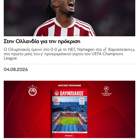
Στην Ολλανδία για την πρόκριση
Ο Ολυμπιακός έμεινε στο 0-0 με τη NEC Nijmegen στο «Γ. Καραϊσκάκης»,
στο πρώτο ματς του γ’ προκριματικού γύρου του UEFA Champions
League.
04.08.2026