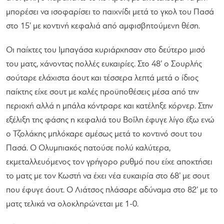
μπορέσει να ισοφαρίσει το παιχνίδι μετά το γκολ του Πασά
στο 15’ με κοντινή κεφαλιά από αμφισβητούμενη θέση.
Οι παίκτες του Ιμπαγάσα κυριάρχησαν στο δεύτερο μισό
του ματς, χάνοντας πολλές ευκαιρίες. Στο 48’ ο Σουρλής
σούταρε ελάχιστα άουτ και τέσσερα λεπτά μετά ο ίδιος
παίκτης είχε σουτ με καλές προϋποθέσεις μέσα από την
περιοχή αλλά η μπάλα κόντραρε και κατέληξε κόρνερ. Στην
εξέλιξη της φάσης η κεφαλιά του Βοΐλη έφυγε λίγο έξω ενώ
ο Τζολάκης μπλόκαρε αμέσως μετά το κοντινό σουτ του
Πασά. Ο Ολυμπιακός πατούσε πολύ καλύτερα,
εκμεταλλευόμενος τον γρήγορο ρυθμό που είχε αποκτήσει
το ματς με τον Κωστή να έχει νέα ευκαιρία στο 68’ με σουτ
που έφυγε άουτ. Ο Λιάτσος πλάσαρε αδύναμα στο 82’ με το
ματς τελικά να ολοκληρώνεται με 1-0.