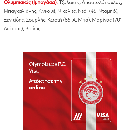
Ολυμπιακός (Ιμπαγάσα):
Τζολάκης, Αποστολόπουλος,
Μπαγκαλιάνης, Κινκουέ, Νίκολιτς, Ντόι (46’ Νταμπό),
Ξενιτίδης, Σουρλής, Κωστή (86’ Α. Μπα), Μαρίνος (70’
Λιάτσος), Βοΐλης.