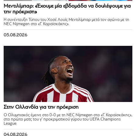
Μεντιλίμπαρ: «Έχουμε μία εβδομάδα να δουλέψουμε για
την πρόκριση»
Η συνέντευξη Τύπου του Χοσέ Λουίς Μεντιλίμπαρ μετά τον αγώνα με τη
NEC Nijmegen στο «Γ. Καραϊσκάκης».
05.08.2026
Στην Ολλανδία για την πρόκριση
Ο Ολυμπιακός έμεινε στο 0-0 με τη NEC Nijmegen στο «Γ. Καραϊσκάκης»,
στο πρώτο ματς του γ’ προκριματικού γύρου του UEFA Champions
League.
04.08.2026