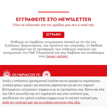
ΕΓΓΡΑΦΕΙΤΕ ΣΤΟ NEWSLETTER
Όλα τα τελευταία νέα της ομάδας μας στο e-mail σας
ΕΓΓΡΑΦΗ
Επιθυμώ να λαμβάνω ενημερώσεις σχετικά με τα νέα του
Συλλόγου, διαγωνισμούς, νέα προϊόντα και υπηρεσίες, τη διάθεση
εισιτηρίων και τις προσφορές των επίσημων χορηγών και
συνεργατών της ΠΑΕ Ολυμπιακός και έχω διαβάσει και αποδέχομαι
τους
όρους χρήσης.
Αυτός ο ιστότοπος χρησιμοποιεί cookies και σε ορισμένες περιπτώσεις
cookies τρίτων μερών για σκοπούς μάρκετινγκ και για την παροχή
βελτιωμένων υπηρεσιών σύμφωνα με τις προτιμήσεις σας. Κάνοντας κλικ
στο OK ή συνεχίζοντας την περιήγησή σας στον ιστότοπό μας,
Copyright © 2026 - Olympiacos.org
αποδέχεστε την χρήση cookies σύμφωνα με τη σχετική πολιτική μας.
Δείτε την πολιτική μας για τα cookies κάνοντας κλικ εδώ.
Όροι χρήσης
|
Πολιτική Απορρήτου
|
Πολιτική