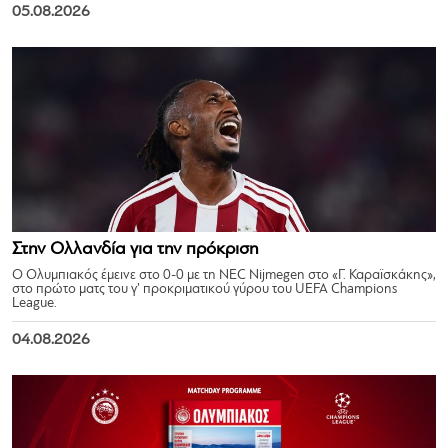
05.08.2026
Στην Ολλανδία για την πρόκριση
Ο Ολυμπιακός έμεινε στο 0-0 με τη NEC Nijmegen στο «Γ. Καραϊσκάκης»,
στο πρώτο ματς του γ’ προκριματικού γύρου του UEFA Champions
League.
04.08.2026