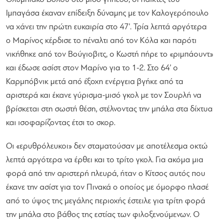
Ιμπαγάσα έκαναν επίδειξη δύναμης με τον Καλογερόπουλο
να χάνει την πρώτη ευκαιρία στο 47’. Τρία λεπτά αργότερα
ο Μαρίνος κέρδισε το πέναλτι από τον Κόλα και παρότι
νικήθηκε από τον Βούγιοβιτς, ο Κωστή πήρε το «ριμπάουντ»
και έδωσε ασίστ στον Μαρίνο για το 1-2. Στο 64’ ο
Καρμπόβνικ μετά από έξοχη ενέργεια βγήκε από τα
αριστερά και έκανε γύρισμα-μισό γκολ με τον Σουρλή να
βρίσκεται στη σωστή θέση, στέλνοντας την μπάλα στα δίχτυα
και ισοφαρίζοντας έτσι το σκορ.
Οι «ερυθρόλευκοι» δεν σταματούσαν με αποτέλεσμα οκτώ
λεπτά αργότερα να έρθει και το τρίτο γκολ. Για ακόμα μια
φορά από την αριστερή πλευρά, ήταν ο Κίτσος αυτός που
έκανε την ασίστ για τον Πινακά ο οποίος με όμορφο πλασέ
από το ύψος της μεγάλης περιοχής έστειλε για τρίτη φορά
την μπάλα στο βάθος της εστίας των φιλοξενούμενων. Ο