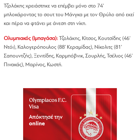
Τζολάκης χρειάστηκε να επέμβει μόνο στο 74’
μπλοκάροντας το σουτ του Μάνγκα με τον Θρύλο από εκεί
και πέρα να φτάνει με άνεση στη νίκη.
Ολυμπιακός (Ιμπαγάσα):
Τζολάκης, Κίτσος, Κουτσίδης (46’
Ντόι), Καλογερόπουλος (88’ Κεραμίδας), Νίκολιτς (81’
Σαπουντζής), Ξενιτίδης, Καρμπόβνικ, Σουρλής, Τσέλιος (46’
Πινακάς), Μαρίνος, Κωστή.