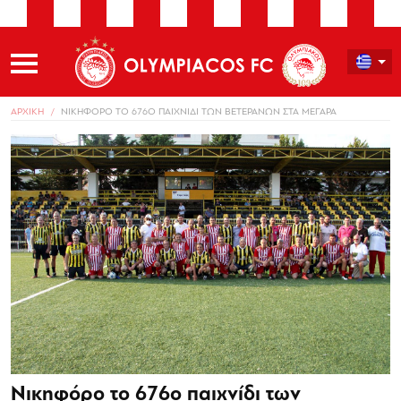
ΑΡΧΙΚΗ
ΝΙΚΗΦΟΡΟ ΤΟ 676Ο ΠΑΙΧΝΙΔΙ ΤΩΝ ΒΕΤΕΡΑΝΩΝ ΣΤΑ ΜΕΓΑΡΑ
Νικηφόρο το 676ο παιχνίδι των