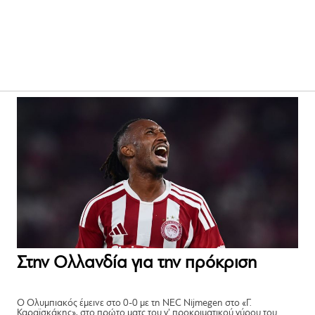
Στην Ολλανδία για την πρόκριση
Ο Ολυμπιακός έμεινε στο 0-0 με τη NEC Nijmegen στο «Γ.
Καραϊσκάκης», στο πρώτο ματς του γ’ προκριματικού γύρου του