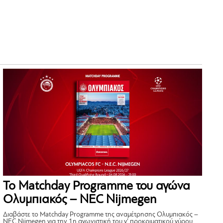
Το Matchday Programme του αγώνα
Ολυμπιακός – NEC Nijmegen
Διαβάστε το Matchday Programme της αναμέτρησης Ολυμπιακός –
NEC Nijmegen για την 1η αγωνιστική του γ’ προκριματικού γύρου