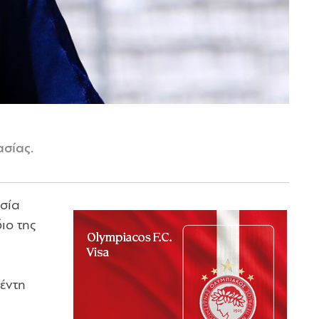
ασίας.
υσία
ιο της
έντη