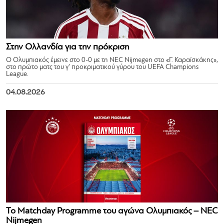
Στην Ολλανδία για την πρόκριση
Ο Ολυμπιακός έμεινε στο 0-0 με τη NEC Nijmegen στο «Γ. Καραϊσκάκης»,
στο πρώτο ματς του γ’ προκριματικού γύρου του UEFA Champions
League.
04.08.2026
Το Matchday Programme του αγώνα Ολυμπιακός – NEC
Nijmegen