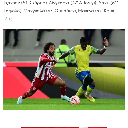
Τζόνσον (61′ Σκάρπα), Λίνγκαρντ (47′ Αβονίγι), Λόντι (61′
Τόφολο), Μανγκαλά (47′ Ομπράιεν), Μακένα (47′ Κουκ),
Γέιτς.