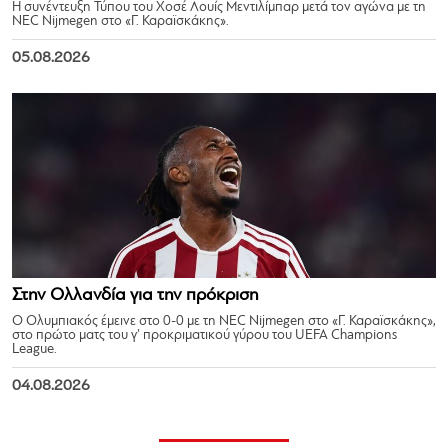
Η συνέντευξη Τύπου του Χοσέ Λουίς Μεντιλίμπαρ μετά τον αγώνα με τη
NEC Nijmegen στο «Γ. Καραϊσκάκης».
05.08.2026
Στην Ολλανδία για την πρόκριση
Ο Ολυμπιακός έμεινε στο 0-0 με τη NEC Nijmegen στο «Γ. Καραϊσκάκης»,
στο πρώτο ματς του γ’ προκριματικού γύρου του UEFA Champions
League.
04.08.2026