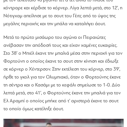
με τον τελευταίο να βγαίνει τετ α τετ αλλά το πλασέ του
κόντραρε και κέρδισε το κόρνερ. Λίγα λεπτά μετά, στο 12′, η
Νότιγχαμ απείλησε με το σουτ του Γέιτς από το ύψος της
μεγάλης περιοχής και την μπάλα να καταλήγει άουτ.
Μετά το πρώτο μισάωρο του αγώνα οι Πειραιώτες
ανέβασαν την απόδοσή τους και είχαν χαμένες ευκαιρίες.
Στο 38′ ο Μπιέλ έκανε την μπαλιά μέσα στην περιοχή για τον
Φορτούνη ο οποίος έκανε το σουτ στην κίνηση και έδιωξε
σε κόρνερ ο Χέντερσον. Στην εκτέλεση του κόρνερ, στο 39′,
ήρθε το γκολ για τον Ολυμπιακό, όταν ο Φορτούνης έκανε
τη σέντρα και ο Κασάμι με το κεφάλι σημείωσε το 1-0. Δύο
λεπτά μετά, στο 41′, ο Φορτούνης έκανε την μπαλιά για τον
Ελ Αραμπί ο οποίος μπήκε από τ’ αριστερά έκανε το σουτ
το οποίο όμως κατέληξε άουτ.