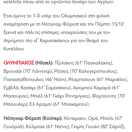
κατέληξε πάνω από το οριζόντιο δοκάρι των Άγγλων.
Έτσι έμεινε το 1-0 υπέρ του Ολυμπιακού στη φιλική
αναμέτρηση με τη Νότιγχαμ Φόρεστ και την Πέμπτη 15/12
ξεκινά και πάλι τις επίσημες υποχρεώσεις του με τον
Ατρόμητο στο «Γ. Καραϊσκάκης» για τον θεσμό του
Κυπέλλου.
ΟΛΥΜΠΙΑΚΟΣ
(Μίτσελ):
Τζολάκης (61’ Πασχαλάκης),
Βρουσάι (70’ Λάιντνερ), Ρέτσος (70’ Καλογερόπουλος),
Παπασταθόπουλος (46’ Ντόη), Ρέαμπτσιουκ (61’ Μαρσέλο),
Εμβιλά, Κασάμι (61’ Σαμασέκου), Αγκιμπού Καμαρά (61’
Μασούρας), Μπιέλ (61’ Γκάρι Ροντρίγκες), Φορτούνης (70’
Μπόουλερ), Ελ Αραμπί (61’ Μπακαμπού).
Νότιγχαμ Φόρεστ (Κούπερ):
Χέντερσον, Οριέ, Μπόλι (47′
Γουόραλ), Κόλμπακ (61′ Ντένις), Γκιμπς Γουάιτ (82′ Σάριτζ),