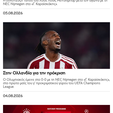
Η συνέντευξη Τύπου του Χοσέ Λουίς Μεντιλίμπαρ μετά τον αγώνα με τη
NEC Nijmegen στο «Γ. Καραϊσκάκης».
05.08.2026
Στην Ολλανδία για την πρόκριση
Ο Ολυμπιακός έμεινε στο 0-0 με τη NEC Nijmegen στο «Γ. Καραϊσκάκης»,
στο πρώτο ματς του γ’ προκριματικού γύρου του UEFA Champions
League.
04.08.2026