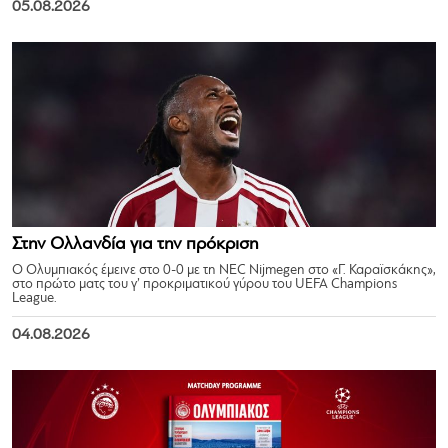
05.08.2026
Στην Ολλανδία για την πρόκριση
Ο Ολυμπιακός έμεινε στο 0-0 με τη NEC Nijmegen στο «Γ. Καραϊσκάκης»,
στο πρώτο ματς του γ’ προκριματικού γύρου του UEFA Champions
League.
04.08.2026