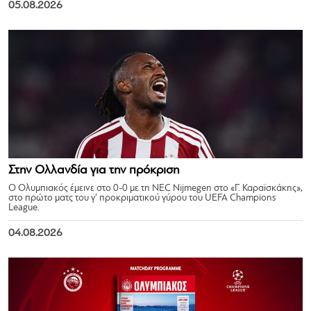
05.08.2026
Στην Ολλανδία για την πρόκριση
Ο Ολυμπιακός έμεινε στο 0-0 με τη NEC Nijmegen στο «Γ. Καραϊσκάκης»,
στο πρώτο ματς του γ’ προκριματικού γύρου του UEFA Champions
League.
04.08.2026