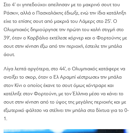
Στο 4′ οι γηπεδούχοι απείλησαν με το μακρινό σουτ του
Ράσκιν, αλλά ο Πασχαλάκης έδιωξε, ενώ την ίδια κατάληξη
είχε το επίσης σουτ από μακριά του Λάμερς στο 25′. Ο
Ολυμπιακός δημιούργησε την πρώτη του καλή στιγμή στο
39′, όταν ο Καρβάλιο εκτέλεσε κόρνερ και ο Φορτούνης με
σουτ στην κίνηση έξω από την περιοχή, έστειλε την μπάλα
άουτ.
Λίγα λεπτά αργότερα, στο 44′, ο Ολυμπιακός κατάφερε να
ανοίξει το σκορ, όταν ο Ελ Αραμπί «έστρωσε» την μπάλα
στον Κίνι ο οποίος έκανε το σουτ όμως κόντραρε και
κατέληξε στον Φορτούνη, με τον Έλληνα μέσο να κάνει το
σουτ στην κίνηση από το ύψος της μεγάλης περιοχής και με
εξωτερικό φάλτσο να στέλνει την μπάλα στα δίχτυα για το 0-
1.