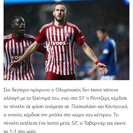
Στο δεύτερο ημίχρονο ο Ολυμπιακός δεν έκανε κάποια
αλλαγή με το ξεκίνημά του, ενώ στο 51′ η Ρέιντζερς κέρδισε
το πέναλτι σε φάση ανάμεσα σε Πασχαλάκη και Κάντγουελ,
ο οποίος κέρδισε την μπάλα στο χώρο του κέντρου. Το
πέναλτι εκτέλεσε ένα λεπτό μετά, 52′, ο Ταβερνιέρ και έκανε
το 1-1 στο ματς.