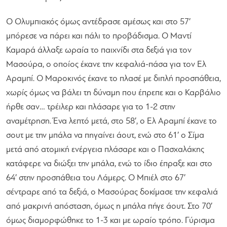
Ο Ολυμπιακός όμως αντέδρασε αμέσως και στο 57′
μπόρεσε να πάρει και πάλι το προβάδισμα. Ο Μαντί
Καμαρά άλλαξε ωραία το παιχνίδι στα δεξιά για τον
Μασούρα, ο οποίος έκανε την κεφαλιά-πάσα για τον Ελ
Αραμπί. Ο Μαροκινός έκανε το πλασέ με διπλή προσπάθεια,
χωρίς όμως να βάλει τη δύναμη που έπρεπε και ο Καρβάλιο
ήρθε σαν… τρέιλερ και πλάσαρε για το 1-2 στην
αναμέτρηση. Ένα λεπτό μετά, στο 58′, ο Ελ Αραμπί έκανε το
σουτ με την μπάλα να πηγαίνει άουτ, ενώ στο 61′ ο Σίμα
μετά από ατομική ενέργεια πλάσαρε και ο Πασχαλάκης
κατάφερε να διώξει την μπάλα, ενώ το ίδιο έπραξε και στο
64′ στην προσπάθεια του Λάμερς. Ο Μπιέλ στο 67′
σέντραρε από τα δεξιά, ο Μασούρας δοκίμασε την κεφαλιά
από μακρινή απόσταση, όμως η μπάλα πήγε άουτ. Στο 70′
όμως διαμορφώθηκε το 1-3 και με ωραίο τρόπο. Γύρισμα