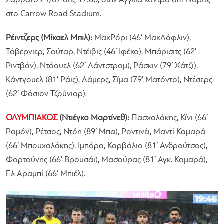
Σάββατο 29/07 στις 17:00, στην Αγγλία κόντρα στη Νόριτς
στο Carrow Road Stadium.
Ρέιντζερς (Μίκαελ Μπιλ):
ΜακΡόρι (46′ ΜακΛάφλιν),
Τάβερνιερ, Σούταρ, Ντέιβις (46′ Ιφέκο), Μπάρισιτς (62′
Ριντβάν), Ντόουελ (62′ Λάντστραμ), Ράσκιν (79′ Χάτζι),
Κάντγουελ (81′ Ράις), Λάμερς, Σίμα (79′ Ματόντο), Ντέσερς
(62′ Φάσιον Τζούνιορ).
ΟΛΥΜΠΙΑΚΟΣ
(Ντιέγκο Μαρτίνεθ):
Πασχαλάκης, Κίνι (66′
Ραμόν), Ρέτσος, Ντόη (89′ Μπα), Ροντινέι, Μαντί Καμαρά
(66′ Μπουχαλάκης), Ιμπόρα, Καρβάλιο (81′ Ανδρούτσος),
Φορτούνης (66′ Βρουσάι), Μασούρας (81′ Αγκ. Καμαρά),
Ελ Αραμπί (66′ Μπιέλ).