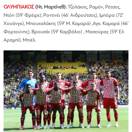
ΟΛΥΜΠΙΑΚΟΣ
(Ντ. Μαρτίνεθ):
Τζολάκης, Ραμόν, Ρέτσος,
Ντόη (59’ Φρέιρε), Ροντινέι (46’ Ανδρούτσος), Ιμπόρα (72’
Χουάνγκ), Μπουχαλάκης (59’ Μ. Καμαρά) ,Αγκ. Καμαρά (46’
Φορτούνης), Βρουσάι (59’ Καρβάλιο) , Μασούρας (59’ Ελ
Αραμπί), Μπιέλ.