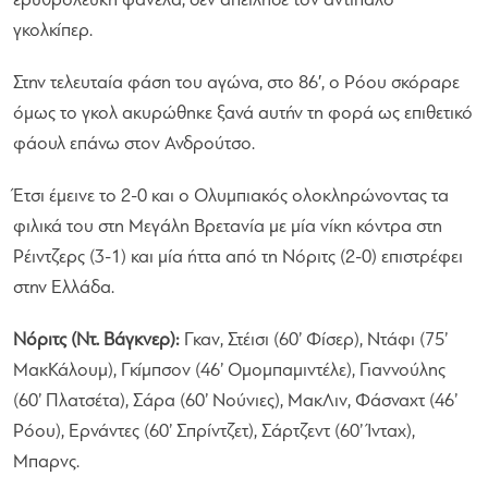
ερυθρόλευκη φανέλα, δεν απείλησε τον αντίπαλο
γκολκίπερ.
Στην τελευταία φάση του αγώνα, στο 86′, ο Ρόου σκόραρε
όμως το γκολ ακυρώθηκε ξανά αυτήν τη φορά ως επιθετικό
φάουλ επάνω στον Ανδρούτσο.
Έτσι έμεινε το 2-0 και ο Ολυμπιακός ολοκληρώνοντας τα
φιλικά του στη Μεγάλη Βρετανία με μία νίκη κόντρα στη
Ρέιντζερς (3-1) και μία ήττα από τη Νόριτς (2-0) επιστρέφει
στην Ελλάδα.
Νόριτς (Ντ. Βάγκνερ):
Γκαν, Στέισι (60’ Φίσερ), Ντάφι (75’
ΜακΚάλουμ), Γκίμπσον (46’ Ομομπαμιντέλε), Γιαννούλης
(60’ Πλατσέτα), Σάρα (60’ Νούνιες), ΜακΛιν, Φάσναχτ (46’
Ρόου), Ερνάντες (60’ Σπρίντζετ), Σάρτζεντ (60’ Ίνταχ),
Μπαρνς.