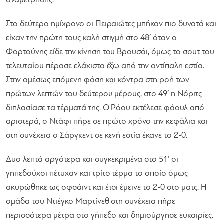
αναμέτρησης.
Στο δεύτερο ημίχρονο οι Πειραιώτες μπήκαν πιο δυνατά και
είχαν την πρώτη τους καλή στιγμή στο 48′ όταν ο
Φορτούνης είδε την κίνηση του Βρουσάι, όμως το σουτ του
τελευταίου πέρασε ελάχιστα έξω από την αντίπαλη εστία.
Στην αμέσως επόμενη φάση και κόντρα στη ροή των
πρώτων λεπτών του δεύτερου μέρους, στο 49′ η Νόριτς
διπλασίασε τα τέρματά της. Ο Ρόου εκτέλεσε φάουλ από
αριστερά, ο Ντάφι πήρε σε πρώτο χρόνο την κεφάλια και
στη συνέχεια ο Σάργκεντ σε κενή εστία έκανε το 2-0.
Δυο λεπτά αργότερα και συγκεκριμένα στο 51’ οι
γηπεδούχοι πέτυχαν και τρίτο τέρμα το οποίο όμως
ακυρώθηκε ως οφσάιντ και έτσι έμεινε το 2-0 στο ματς. Η
ομάδα του Ντιέγκο Μαρτίνεθ στη συνέχεια πήρε
περισσότερα μέτρα στο γήπεδο και δημιούργησε ευκαιρίες.