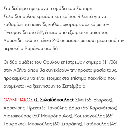
Στο δεύτερο ημίχρονο η ομάδα του Σωτήρη
Συλαϊδόπουλου χρειάστηκε περίπου 4 λεπτά για να
καθαρίσει το παιχνίδι, καθώς σκόραρε αρχικά με τον
Πνευμονίδη στο 52′, έπειτα από εξαιρετική ασίστ του
Αρσενίδη, ενώ το τελικό 2-0 σημείωσε με σουτ μέσα από την
περιοχή ο Ραμάνου στο 56′.
Οι δύο ομάδες του Θρύλου επέστρεψαν σήμερα (11/08)
στην Αθήνα όπου θα συνεχίσουν την προετοιμασία τους,
προκειμένου να είναι έτοιμες στα επίσημα παιχνίδια που
αναμένεται να ξεκινήσουν το Σεπτέμβριο.
ΟΛΥΜΠΙΑΚΟΣ
(Σ. Συλαϊδόπουλος)
: Σίνα (55′ Έξαρχος),
Αρσενίδης, Πρεκατές, Τανούλης, Δάμα (65′ Καρανάτσιος),
Λιατσικούρας (60′ Μαυρόπουλος), Κουτσογούλας (65′
Τουφάκης), Μπακούλας (60′ Σταράκης), Γατόπουλος (46′