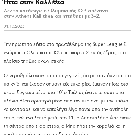
Ήττα στην Καλλιθέα
Δεν τα κατάφερε ο Ολυμπιακός Κ23 απέναντι
στην Athens Kallithea και ηττήθηκε με 3-2.
01.10.2023
Την πρώτη του ήττα στο πρωτάθλημα της Super League 2,
γνώρισε ο Ολυμπιακός Κ23 με σκορ 3-2, εκτός έδρας, στο
πλαίσιο της 2ης αγωνιστικής.
Οι «ερυθρόλευκοι» παρά το γεγονός ότι μπήκαν δυνατά στο
παιχνίδι και έχασαν σημαντικές ευκαιρίες, έμειναν πίσω στο
σκορ. Συγκεκριμένα, στο 10′ ο Τσέλιος έκανε το σουτ από
πλάγια θέση αριστερά μέσα από την περιοχή, με την μπάλα
να κοντράρει και να καταλήγει λίγο πάνω από την αντίπαλη
εστία, ενώ ένα λεπτό μετά, στο 11′, ο Αποστολόπουλος έκανε
τη σέντρα από τ’ αριστερά, ο Μπα πήρε την κεφαλιά και η
μπάλα σταμάτησε στο οριζόντιο δοκάρι.