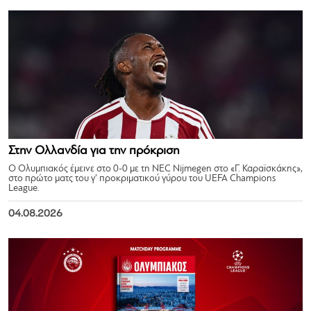
Στην Ολλανδία για την πρόκριση
Ο Ολυμπιακός έμεινε στο 0-0 με τη NEC Nijmegen στο «Γ. Καραϊσκάκης»,
στο πρώτο ματς του γ’ προκριματικού γύρου του UEFA Champions
League.
04.08.2026