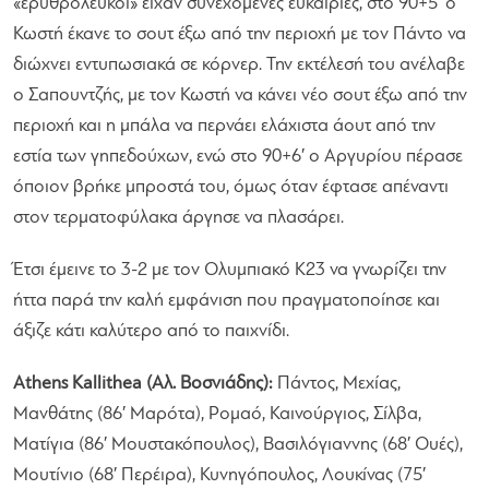
«ερυθρόλευκοι» είχαν συνεχόμενες ευκαιρίες, στο 90+5′ ο
Κωστή έκανε το σουτ έξω από την περιοχή με τον Πάντο να
διώχνει εντυπωσιακά σε κόρνερ. Την εκτέλεσή του ανέλαβε
ο Σαπουντζής, με τον Κωστή να κάνει νέο σουτ έξω από την
περιοχή και η μπάλα να περνάει ελάχιστα άουτ από την
εστία των γηπεδούχων, ενώ στο 90+6′ ο Αργυρίου πέρασε
όποιον βρήκε μπροστά του, όμως όταν έφτασε απέναντι
στον τερματοφύλακα άργησε να πλασάρει.
Έτσι έμεινε το 3-2 με τον Ολυμπιακό Κ23 να γνωρίζει την
ήττα παρά την καλή εμφάνιση που πραγματοποίησε και
άξιζε κάτι καλύτερο από το παιχνίδι.
Athens Kallithea (Αλ. Βοσνιάδης):
Πάντος, Μεχίας,
Μανθάτης (86′ Μαρότα), Ρομαό, Καινούργιος, Σίλβα,
Ματίγια (86′ Μουστακόπουλος), Βασιλόγιαννης (68′ Ουές),
Μουτίνιο (68′ Περέιρα), Κυνηγόπουλος, Λουκίνας (75′