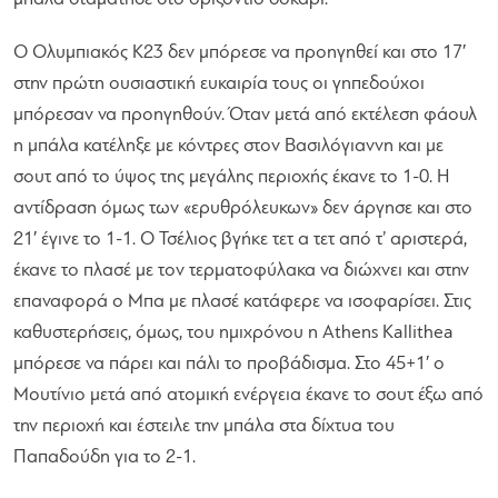
Ο Ολυμπιακός Κ23 δεν μπόρεσε να προηγηθεί και στο 17′
στην πρώτη ουσιαστική ευκαιρία τους οι γηπεδούχοι
μπόρεσαν να προηγηθούν. Όταν μετά από εκτέλεση φάουλ
η μπάλα κατέληξε με κόντρες στον Βασιλόγιαννη και με
σουτ από το ύψος της μεγάλης περιοχής έκανε το 1-0. Η
αντίδραση όμως των «ερυθρόλευκων» δεν άργησε και στο
21′ έγινε το 1-1. Ο Τσέλιος βγήκε τετ α τετ από τ’ αριστερά,
έκανε το πλασέ με τον τερματοφύλακα να διώχνει και στην
επαναφορά ο Μπα με πλασέ κατάφερε να ισοφαρίσει. Στις
καθυστερήσεις, όμως, του ημιχρόνου η Athens Kallithea
μπόρεσε να πάρει και πάλι το προβάδισμα. Στο 45+1′ ο
Μουτίνιο μετά από ατομική ενέργεια έκανε το σουτ έξω από
την περιοχή και έστειλε την μπάλα στα δίχτυα του
Παπαδούδη για το 2-1.