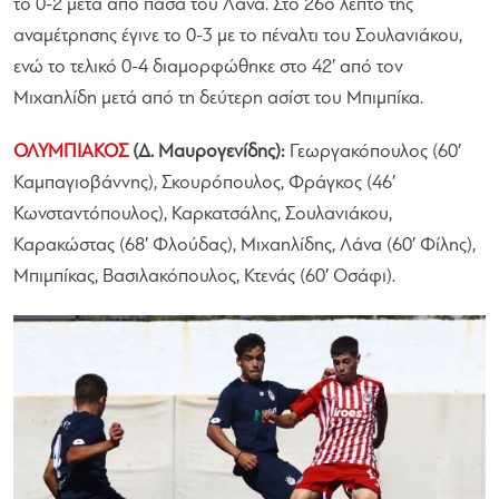
το 0-2 μετά από πάσα του Λάνα. Στο 26ο λεπτό της
αναμέτρησης έγινε το 0-3 με το πέναλτι του Σουλανιάκου,
ενώ το τελικό 0-4 διαμορφώθηκε στο 42′ από τον
Μιχαηλίδη μετά από τη δεύτερη ασίστ του Μπιμπίκα.
ΟΛΥΜΠΙΑΚΟΣ
(Δ. Μαυρογενίδης):
Γεωργακόπουλος (60′
Καμπαγιοβάννης), Σκουρόπουλος, Φράγκος (46′
Κωνσταντόπουλος), Καρκατσάλης, Σουλανιάκου,
Καρακώστας (68′ Φλούδας), Μιχαηλίδης, Λάνα (60′ Φίλης),
Μπιμπίκας, Βασιλακόπουλος, Κτενάς (60′ Οσάφι).