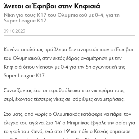
Άνετοι οι Έφηβοι στην Κηφισιά
Νίκη για τους Κ17 του Ολυμπιακού με 0-4, για τη
Super League Κ17.
09.10.2023
Κανένα απολύτως πρόβλημα δεν αντιμετώπισαν οι Έφηβοι
του Ολυμπιακού, στην εκτός έδρας αναμέτρηση με την
Κηφισιά όπου νίκησαν με 0-4 για την 5η αγωνιστική της
Super League Κ17.
Συνεχίζοντας έτσι οι «ερυθρόλευκοι» το νικηφόρο τους
σερί, έχοντας τέσσερις νίκες σε ισάριθμες αναμετρήσεις.
Στο ματς, από νωρίς ο Ολυμπιακός κατάφερε να πάρει τον
έλεγχο του αγώνα. Στο 14′ ο Μπιμπίκας έβγαλε την ασίστ για
το γκολ του Κτενά, ενώ στο 19′ και πάλι ο Κτενάς σημείωσε