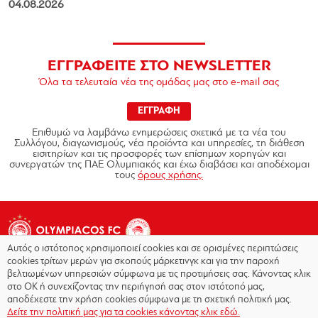
04.08.2026
ΕΓΓΡΑΦΕΙΤΕ ΣΤΟ NEWSLETTER
Όλα τα τελευταία νέα της ομάδας μας στο e-mail σας
ΕΓΓΡΑΦΗ
Επιθυμώ να λαμβάνω ενημερώσεις σχετικά με τα νέα του
Συλλόγου, διαγωνισμούς, νέα προϊόντα και υπηρεσίες, τη διάθεση
εισιτηρίων και τις προσφορές των επίσημων χορηγών και
συνεργατών της ΠΑΕ Ολυμπιακός και έχω διαβάσει και αποδέχομαι
τους
όρους χρήσης.
Αυτός ο ιστότοπος χρησιμοποιεί cookies και σε ορισμένες περιπτώσεις
cookies τρίτων μερών για σκοπούς μάρκετινγκ και για την παροχή
βελτιωμένων υπηρεσιών σύμφωνα με τις προτιμήσεις σας. Κάνοντας κλικ
στο OK ή συνεχίζοντας την περιήγησή σας στον ιστότοπό μας,
Copyright © 2026 - Olympiacos.org
αποδέχεστε την χρήση cookies σύμφωνα με τη σχετική πολιτική μας.
Δείτε την πολιτική μας για τα cookies κάνοντας κλικ εδώ.
Όροι χρήσης
|
Πολιτική Απορρήτου
|
Πολιτική