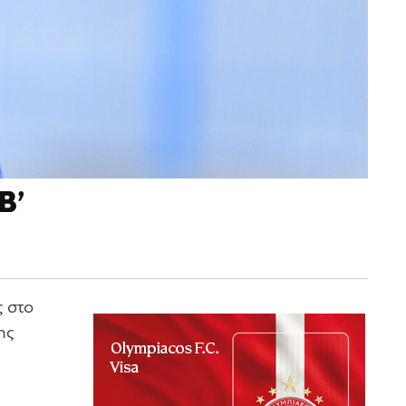
Β’
 στο
ης