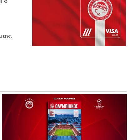
ι ο
υτης,