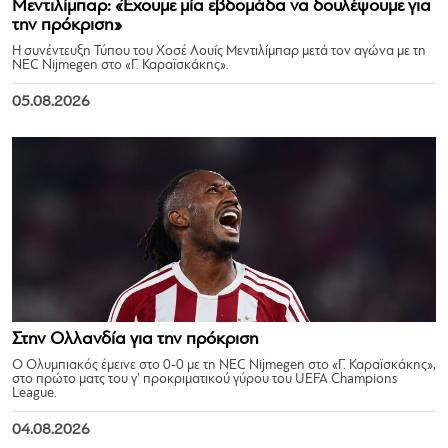
Μεντιλίμπαρ: «Έχουμε μία εβδομάδα να δουλέψουμε για
την πρόκριση»
Η συνέντευξη Τύπου του Χοσέ Λουίς Μεντιλίμπαρ μετά τον αγώνα με τη
NEC Nijmegen στο «Γ. Καραϊσκάκης».
05.08.2026
Στην Ολλανδία για την πρόκριση
Ο Ολυμπιακός έμεινε στο 0-0 με τη NEC Nijmegen στο «Γ. Καραϊσκάκης»,
στο πρώτο ματς του γ’ προκριματικού γύρου του UEFA Champions
League.
04.08.2026