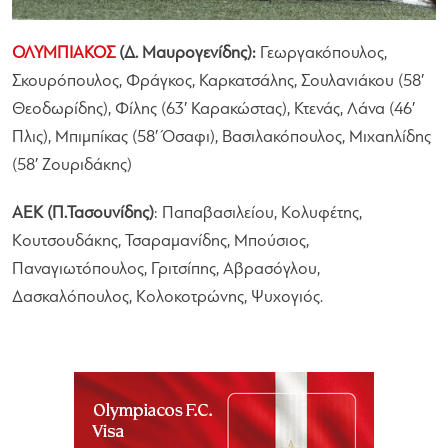
ΟΛΥΜΠΙΑΚΟΣ
(Δ. Μαυρογενίδης):
Γεωργακόπουλος,
Σκουρόπουλος, Φράγκος, Καρκατσάλης, Σουλανιάκου (58′
Θεοδωρίδης), Φίλης (63′ Καρακώστας), Κτενάς, Λάνα (46′
Πλις), Μπιμπίκας (58′ Όσαφι), Βασιλακόπουλος, Μιχαηλίδης
(58′ Ζουριδάκης)
ΑΕΚ (Π.Τασουνίδης)
: Παπαβασιλείου, Κολυφέτης,
Κουτσουδάκης, Τσαραμανίδης, Μπούσιος,
Παναγιωτόπουλος, Γριτσίπης, Αβρασόγλου,
Δασκαλόπουλος, Κολοκοτρώνης, Ψυχογιός.