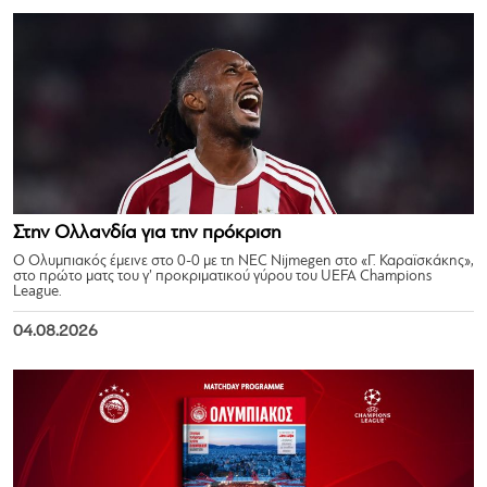
Στην Ολλανδία για την πρόκριση
Ο Ολυμπιακός έμεινε στο 0-0 με τη NEC Nijmegen στο «Γ. Καραϊσκάκης»,
στο πρώτο ματς του γ’ προκριματικού γύρου του UEFA Champions
League.
04.08.2026