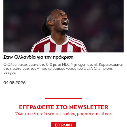
Στην Ολλανδία για την πρόκριση
Ο Ολυμπιακός έμεινε στο 0-0 με τη NEC Nijmegen στο «Γ. Καραϊσκάκης»,
στο πρώτο ματς του γ’ προκριματικού γύρου του UEFA Champions
League.
04.08.2026
ΕΓΓΡΑΦΕΙΤΕ ΣΤΟ NEWSLETTER
Όλα τα τελευταία νέα της ομάδας μας στο e-mail σας
ΕΓΓΡΑΦΗ