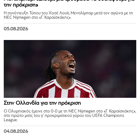
την πρόκριση»
Η συνέντευξη Τύπου του Χοσέ Λουίς Μεντιλίμπαρ μετά τον αγώνα με τη
NEC Nijmegen στο «Γ. Καραϊσκάκης».
05.08.2026
Στην Ολλανδία για την πρόκριση
Ο Ολυμπιακός έμεινε στο 0-0 με τη NEC Nijmegen στο «Γ. Καραϊσκάκης»,
στο πρώτο ματς του γ’ προκριματικού γύρου του UEFA Champions
League.
04.08.2026