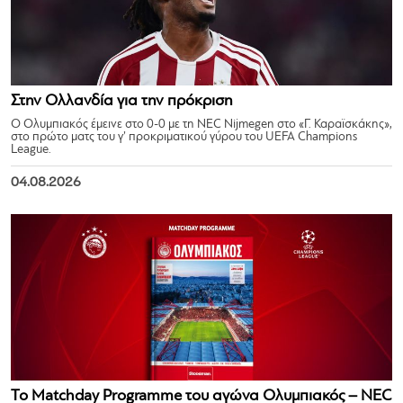
Στην Ολλανδία για την πρόκριση
Ο Ολυμπιακός έμεινε στο 0-0 με τη NEC Nijmegen στο «Γ. Καραϊσκάκης»,
στο πρώτο ματς του γ’ προκριματικού γύρου του UEFA Champions
League.
04.08.2026
Το Matchday Programme του αγώνα Ολυμπιακός – NEC