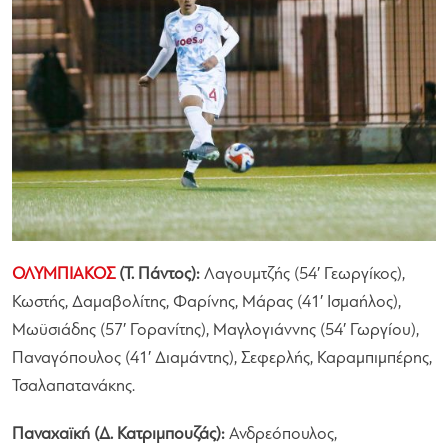
ΟΛΥΜΠΙΑΚΟΣ
(Τ. Πάντος):
Λαγουμτζής (54′ Γεωργίκος),
Κωστής, Δαμαβολίτης, Φαρίνης, Μάρας (41′ Ισμαήλος),
Μωϋσιάδης (57′ Γορανίτης), Μαγλογιάννης (54′ Γωργίου),
Παναγόπουλος (41′ Διαμάντης), Σεφερλής, Καραμπιμπέρης,
Τσαλαπατανάκης.
Παναχαϊκή (Δ. Κατριμπουζάς):
Ανδρεόπουλος,