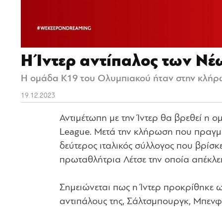
Η Ίντερ αντίπαλος των Νέ
Η ομάδα Κ19 του Ολυμπιακού ήταν στην κλήρω
19.12.2023
Αντιμέτωπη με την Ίντερ θα βρεθεί η 
League. Μετά την κλήρωση που πραγμα
δεύτερος ιταλικός σύλλογος που βρίσκ
πρωταθλήτρια Λέτσε την οποία απέκλει
Σημειώνεται πως η Ίντερ προκρίθηκε ω
αντιπάλους της, Σάλτσμπουργκ, Μπενφί