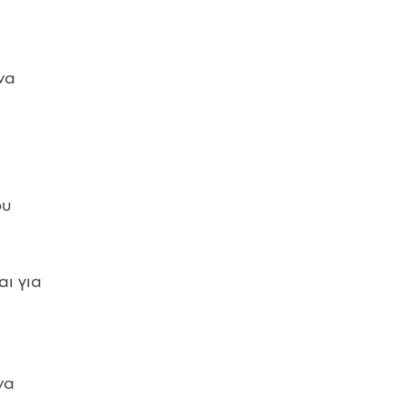
να
ου
αι για
να