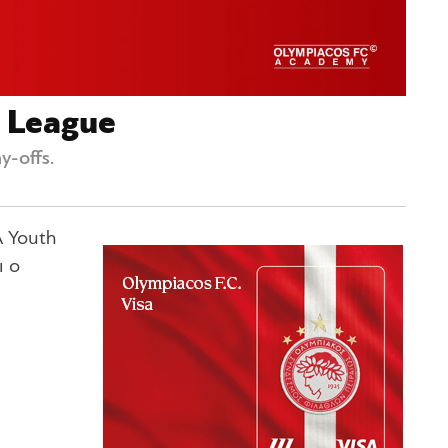
 League
-offs.
A Youth
ι ο