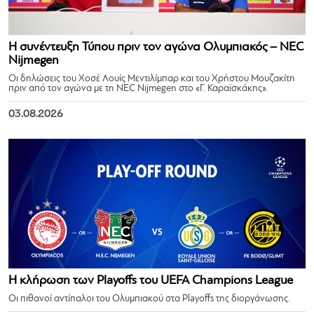
Η συνέντευξη Τύπου πριν τον αγώνα Ολυμπιακός – NEC
Nijmegen
Οι δηλώσεις του Χοσέ Λουίς Μεντιλίμπαρ και του Χρήστου Μουζακίτη
πριν από τον αγώνα με τη NEC Nijmegen στο «Γ. Καραϊσκάκης».
03.08.2026
Η κλήρωση των Playoffs του UEFA Champions League
Οι πιθανοί αντίπαλοι του Ολυμπιακού στα Playoffs της διοργάνωσης.