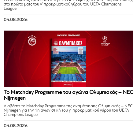
Ο Ολυμπιακός έμεινε στο 0-0 με τη NEC Nijmegen στο «Γ. Καραϊσκάκης»,
στο πρώτο ματς του γ’ προκριματικού γύρου του UEFA Champions
League.
04.08.2026
Το Matchday Programme του αγώνα Ολυμπιακός – NEC
Nijmegen
Διαβάστε το Matchday Programme της αναμέτρησης Ολυμπιακός – NEC
Nijmegen για την 1η αγωνιστική του γ’ προκριματικού γύρου του UEFA
Champions League.
04.08.2026