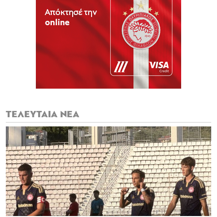
ΤΕΛΕΥΤΑΙΑ ΝΕΑ