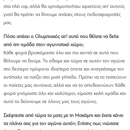
στα πλέι οφ, αλλά θα χρησιμοποιήσω αρκετούς απ’ αυτούς
γιατί θα πρέπει να δίνουμε ανάσες στους ποδοσφαιριστές
μας.
Πόσο απέχει ο Ολυμπιακός απ’ αυτό που θέλετε να δείτε
από την ομάδα στον αγωνιστικό χώρο;
Κάθε φορά βρισκόμαστε όλο και πιο κοντά σε αυτό που
θέλουμε να δούμε. Το είδαμε και τώρα σε αυτόν τον αγώνα
στο δεύτερο ημίχρονο ιδιαίτερα όποτε και αναγκάσαμε τον
αντίπαλο να παίζει στο μισό γήπεδο. Πρέπει να το πιστεύουν
οι παίκτες μας συνέχεια, αλλά και να το αποδεικνύουν. Κάθε
φορά γινόμαστε όλο και καλύτεροι, είμαστε καλή ομάδα και
αυτό το δείχνουμε σε όλους μας τους αγώνες.
Σκέφτεστε από τώρα το ματς με τη Μακάμπι και έχετε κάνει
τα πλάνα σας για τον αγώνα αυτόν; Επίσης πως νιώσατε