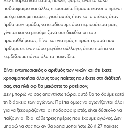
Δεν υπάρχει κάτι τέτοιο, πολλές φορές είναι το καλό
ποδόσφαιρο και άλλες η ευστοχία. Είμαστε ικανοποιημένοι
με ό,τι έχουμε πετύχει, γιατί αυτός ήταν και ο στόχος όταν
ήρθα στην ομάδα, να κερδίσουμε όσα περισσότερα ματς
γίνεται και να μπούμε ξανά στη διεκδίκηση του
πρωταθλήματος. Είναι και για εμάς η πρώτη φορά που
ήρθαμε σε έναν τόσο μεγάλο σύλλογο, όπου πρέπει να
κερδίζουμε πάντα όλα τα παιχνίδια.
Είναι εντυπωσιακός ο αριθμός των νικών και ότι έχετε
χρησιμοποιήσει όλους τους παίκτες που έχετε στη διάθεσή
σας, στα πλέι οφ θα μειώσετε το ροτέισον;
Δεν μπορώ να σας απαντήσω τώρα, αυτό θα το δούμε κατά
τη διάρκεια των αγώνων. Πρέπει όμως να αγωνίζονται όλοι
για να ξεκουράζονται οι ποδοσφαιριστές, είναι δύσκολο να
παίζουν οι ίδιοι κάθε τρεις ημέρες που έχουμε αγώνες. Δεν
μπορώ να σας πω αν θα χρησιμοποιήσω 26 ή 27 παίκτες