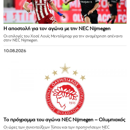
Η αποστολή για τον αγώνα με την NEC Nijmegen
Οι επιλογές του Χοσέ Λουίς Μεντιλίμπαρ για την αναμέτρηση απέναντι
στην NEC Nijmegen.
10.08.2026
Το πρόγραμμα του αγώνα NEC Nijmegen – Ολυμπιακός
Οι ώρες των συνεντεύξεων Τύπου και των προπονήσεων NEC