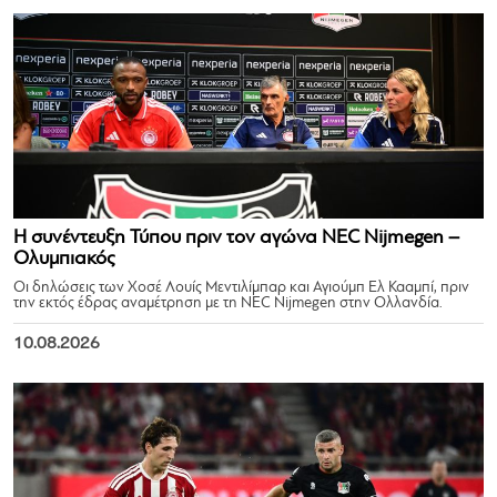
Η συνέντευξη Τύπου πριν τον αγώνα NEC Nijmegen –
Ολυμπιακός
Οι δηλώσεις των Χοσέ Λουίς Μεντιλίμπαρ και Αγιούμπ Ελ Κααμπί, πριν
την εκτός έδρας αναμέτρηση με τη NEC Nijmegen στην Ολλανδία.
10.08.2026