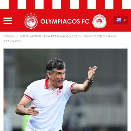
ΑΡΧΙΚΗ
ΜΕΝΤΙΛΙΜΠΑΡ: «ΕΙΜΑΣΤΕ ΚΑΛΗ ΟΜΑΔΑ ΚΑΙ ΓΙΝΟΜΑΣΤΕ ΟΛΟ ΚΑΙ
ΚΑΛΥΤΕΡΟΙ»