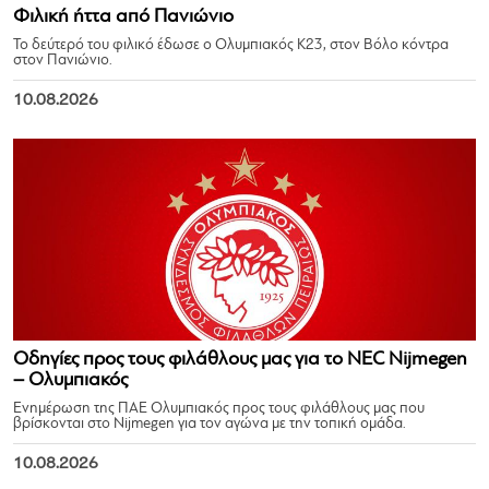
Φιλική ήττα από Πανιώνιο
Το δεύτερό του φιλικό έδωσε ο Ολυμπιακός Κ23, στον Βόλο κόντρα
στον Πανιώνιο.
10.08.2026
Οδηγίες προς τους φιλάθλους μας για το NEC Nijmegen
– Ολυμπιακός
Ενημέρωση της ΠΑΕ Ολυμπιακός προς τους φιλάθλους μας που
βρίσκονται στο Nijmegen για τον αγώνα με την τοπική ομάδα.
10.08.2026