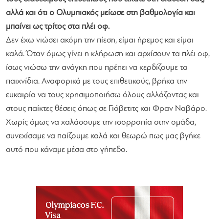
αλλά και ότι ο Ολυμπιακός μείωσε στη βαθμολογία και
μπαίνει ως τρίτος στα πλέι οφ.
Δεν έχω νιώσει ακόμη την πίεση, είμαι ήρεμος και είμαι
καλά. Όταν όμως γίνει η κλήρωση και αρχίσουν τα πλέι οφ,
ίσως νιώσω την ανάγκη που πρέπει να κερδίζουμε τα
παιχνίδια. Αναφορικά με τους επιθετικούς, βρήκα την
ευκαιρία να τους χρησιμοποιήσω όλους αλλάζοντας και
στους παίκτες θέσεις όπως σε Γιόβετιτς και Φραν Ναβάρο.
Χωρίς όμως να χαλάσουμε την ισορροπία στην ομάδα,
συνεχίσαμε να παίζουμε καλά και θεωρώ πως μας βγήκε
αυτό που κάναμε μέσα στο γήπεδο.