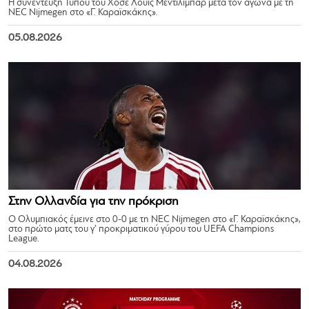
Η συνέντευξη Τύπου του Χοσέ Λουίς Μεντιλίμπαρ μετά τον αγώνα με τη
NEC Nijmegen στο «Γ. Καραϊσκάκης».
05.08.2026
Στην Ολλανδία για την πρόκριση
Ο Ολυμπιακός έμεινε στο 0-0 με τη NEC Nijmegen στο «Γ. Καραϊσκάκης»,
στο πρώτο ματς του γ’ προκριματικού γύρου του UEFA Champions
League.
04.08.2026