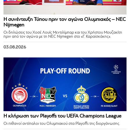
Η συνέντευξη Τύπου πριν τον αγώνα Ολυμπιακός – NEC
Nijmegen
Οι δηλώσεις του Χοσέ Λουίς Μεντιλίμπαρ και του Χρήστου Μουζακίτη
πριν από τον αγώνα με τη NEC Nijmegen στο «Γ. Καραϊσκάκης».
03.08.2026
Η κλήρωση των Playoffs του UEFA Champions League
Οι πιθανοί αντίπαλοι του Ολυμπιακού στα Playoffs της διοργάνωσης.