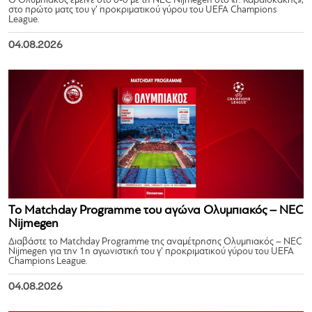
Ο Ολυμπιακός έμεινε στο 0-0 με τη NEC Nijmegen στο «Γ. Καραϊσκάκης»,
στο πρώτο ματς του γ’ προκριματικού γύρου του UEFA Champions
League.
04.08.2026
Το Matchday Programme του αγώνα Ολυμπιακός – NEC
Nijmegen
Διαβάστε το Matchday Programme της αναμέτρησης Ολυμπιακός – NEC
Nijmegen για την 1η αγωνιστική του γ’ προκριματικού γύρου του UEFA
Champions League.
04.08.2026