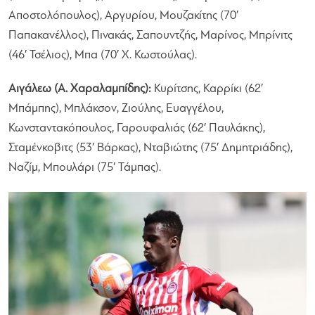
Αποστολόπουλος), Αργυρίου, Μουζακίτης (70′
Παπακανέλλος), Πινακάς, Σαπουντζής, Μαρίνος, Μπρίνιτς
(46′ Τσέλιος), Μπα (70′ Χ. Κωστούλας).
Αιγάλεω (Α. Χαραλαμπίδης):
Κυρίτσης, Καρρίκι (62′
Μπάμπης), Μπλάκσον, Ζιούλης, Ευαγγέλου,
Κωνσταντακόπουλος, Γαρουφαλιάς (62′ Παυλάκης),
Σταμένκοβιτς (53′ Βάρκας), Νταβιώτης (75′ Δημητριάδης),
Ναζίμ, Μπουλάρι (75′ Τάμπας).