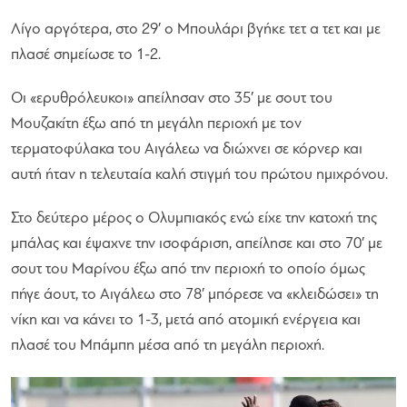
Λίγο αργότερα, στο 29′ ο Μπουλάρι βγήκε τετ α τετ και με
πλασέ σημείωσε το 1-2.
Οι «ερυθρόλευκοι» απείλησαν στο 35′ με σουτ του
Μουζακίτη έξω από τη μεγάλη περιοχή με τον
τερματοφύλακα του Αιγάλεω να διώχνει σε κόρνερ και
αυτή ήταν η τελευταία καλή στιγμή του πρώτου ημιχρόνου.
Στο δεύτερο μέρος ο Ολυμπιακός ενώ είχε την κατοχή της
μπάλας και έψαχνε την ισοφάριση, απείλησε και στο 70′ με
σουτ του Μαρίνου έξω από την περιοχή το οποίο όμως
πήγε άουτ, το Αιγάλεω στο 78′ μπόρεσε να «κλειδώσει» τη
νίκη και να κάνει το 1-3, μετά από ατομική ενέργεια και
πλασέ του Μπάμπη μέσα από τη μεγάλη περιοχή.