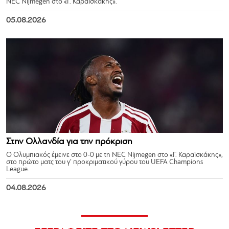
NEC Nijmegen στο «Γ. Καραϊσκάκης».
05.08.2026
Στην Ολλανδία για την πρόκριση
Ο Ολυμπιακός έμεινε στο 0-0 με τη NEC Nijmegen στο «Γ. Καραϊσκάκης»,
στο πρώτο ματς του γ’ προκριματικού γύρου του UEFA Champions
League.
04.08.2026