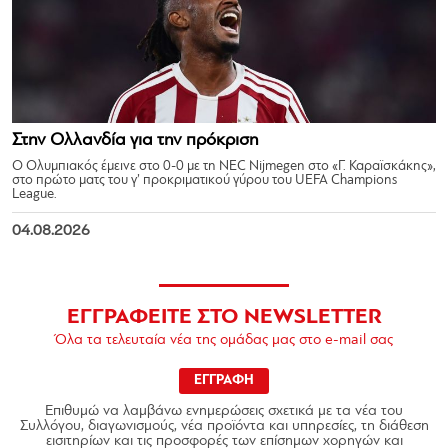
Στην Ολλανδία για την πρόκριση
Ο Ολυμπιακός έμεινε στο 0-0 με τη NEC Nijmegen στο «Γ. Καραϊσκάκης»,
στο πρώτο ματς του γ’ προκριματικού γύρου του UEFA Champions
League.
04.08.2026
ΕΓΓΡΑΦΕΙΤΕ ΣΤΟ NEWSLETTER
Όλα τα τελευταία νέα της ομάδας μας στο e-mail σας
ΕΓΓΡΑΦΗ
Επιθυμώ να λαμβάνω ενημερώσεις σχετικά με τα νέα του
Συλλόγου, διαγωνισμούς, νέα προϊόντα και υπηρεσίες, τη διάθεση
εισιτηρίων και τις προσφορές των επίσημων χορηγών και