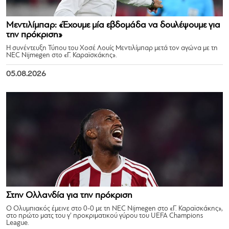
Μεντιλίμπαρ: «Έχουμε μία εβδομάδα να δουλέψουμε για
την πρόκριση»
Η συνέντευξη Τύπου του Χοσέ Λουίς Μεντιλίμπαρ μετά τον αγώνα με τη
NEC Nijmegen στο «Γ. Καραϊσκάκης».
05.08.2026
Στην Ολλανδία για την πρόκριση
Ο Ολυμπιακός έμεινε στο 0-0 με τη NEC Nijmegen στο «Γ. Καραϊσκάκης»,
στο πρώτο ματς του γ’ προκριματικού γύρου του UEFA Champions
League.