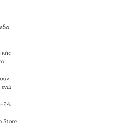
πεδα
ικής
το
μούν
, ενώ
-24.
p Store