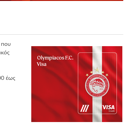
, που
ακός
00 έως