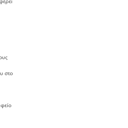
φέρει
ους
υ στο
αφείο