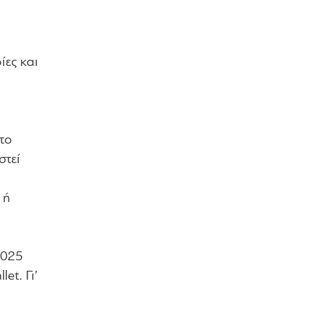
ίες και
το
στεί
 ή
2025
et. Γι’