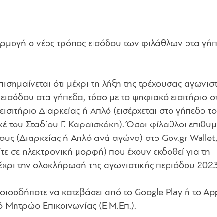
φαρμογή ο νέος τρόπος εισόδου των φιλάθλων στα γή
ισημαίνεται ότι μέχρι τη λήξη της τρέχουσας αγωνιστ
 εισόδου στα γήπεδα, τόσο με το ψηφιακό εισιτήριο σ
 εισιτήριο Διαρκείας ή Απλό (εισέρχεται στο γήπεδο το
έ του Σταδίου Γ. Καραϊσκάκη). Όσοι φίλαθλοι επιθυ
ους (Διαρκείας ή Απλό ανά αγώνα) στο Gov.gr Wallet
 είτε σε ηλεκτρονική μορφή) που έχουν εκδοθεί για τη
χρι την ολοκλήρωσή της αγωνιστικής περιόδου 2023
οιοσδήποτε να κατεβάσει από το Google Play ή το Ap
ό Μητρώο Επικοινωνίας (Ε.Μ.Επ.).