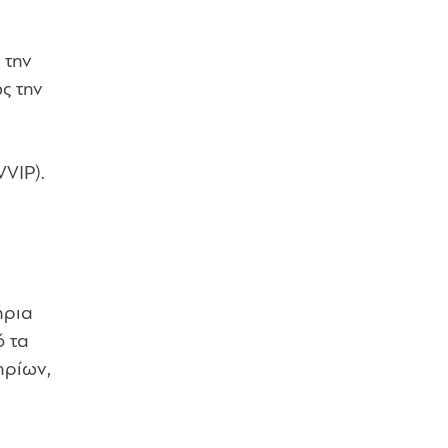
 την
ς την
VVIP).
ήρια
ό τα
ηρίων,