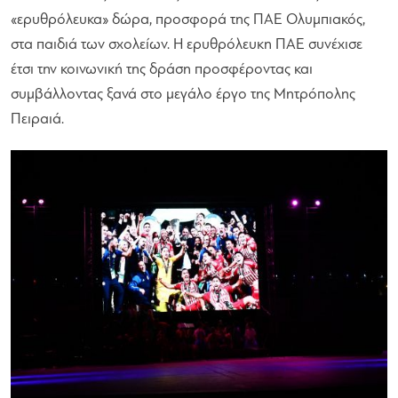
«ερυθρόλευκα» δώρα, προσφορά της ΠΑΕ Ολυμπιακός,
στα παιδιά των σχολείων. Η ερυθρόλευκη ΠΑΕ συνέχισε
έτσι την κοινωνική της δράση προσφέροντας και
συμβάλλοντας ξανά στο μεγάλο έργο της Μητρόπολης
Πειραιά.