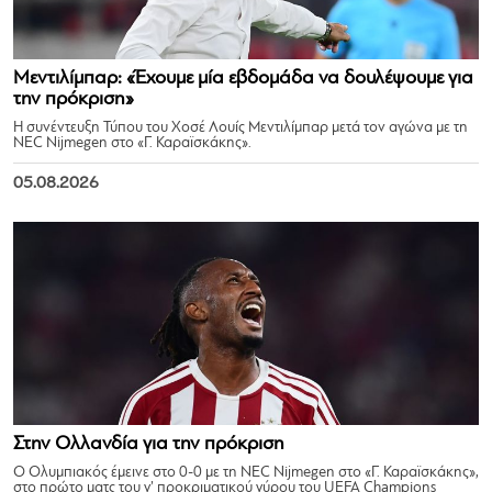
Μεντιλίμπαρ: «Έχουμε μία εβδομάδα να δουλέψουμε για
την πρόκριση»
Η συνέντευξη Τύπου του Χοσέ Λουίς Μεντιλίμπαρ μετά τον αγώνα με τη
NEC Nijmegen στο «Γ. Καραϊσκάκης».
05.08.2026
Στην Ολλανδία για την πρόκριση
Ο Ολυμπιακός έμεινε στο 0-0 με τη NEC Nijmegen στο «Γ. Καραϊσκάκης»,
στο πρώτο ματς του γ’ προκριματικού γύρου του UEFA Champions