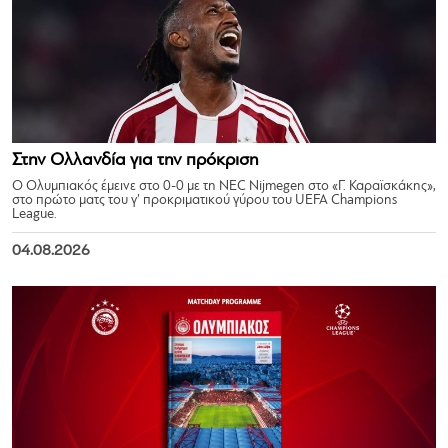
Στην Ολλανδία για την πρόκριση
Ο Ολυμπιακός έμεινε στο 0-0 με τη NEC Nijmegen στο «Γ. Καραϊσκάκης»,
στο πρώτο ματς του γ’ προκριματικού γύρου του UEFA Champions
League.
04.08.2026