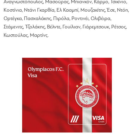
Αναγνωστόπουλος, Μασούρας, Μπιανκόν, Κάρμο, Τσικίνιο,
Κοστίνια, Ντάνι Γκαρθία, Ελ Κααμπί, Μουζακίτης, Έσε, Ντόη,
Ορτέγκα, Πασχαλάκης, Πιρόλα, Ροντινέι, Ολιβέιρα,
Στάμενιτς, Τζολάκης, Βέλντε, Γουίλιαν, Γιάρεμτσουκ, Ρέτσος,
Κωστούλας, Μαρτίνς.