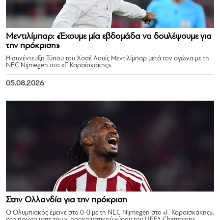
Μεντιλίμπαρ: «Έχουμε μία εβδομάδα να δουλέψουμε για
την πρόκριση»
Η συνέντευξη Τύπου του Χοσέ Λουίς Μεντιλίμπαρ μετά τον αγώνα με τη
NEC Nijmegen στο «Γ. Καραϊσκάκης».
05.08.2026
Στην Ολλανδία για την πρόκριση
Ο Ολυμπιακός έμεινε στο 0-0 με τη NEC Nijmegen στο «Γ. Καραϊσκάκης»,
στο πρώτο ματς του γ’ προκριματικού γύρου του UEFA Champions