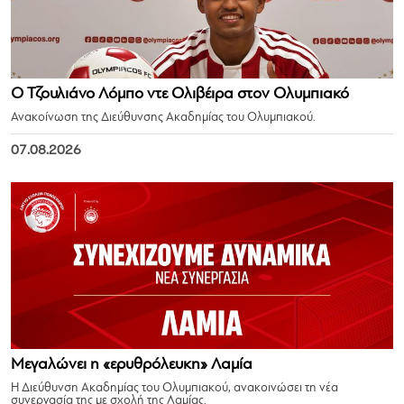
Ο Τζουλιάνο Λόμπο ντε Ολιβέιρα στον Ολυμπιακό
Ανακοίνωση της Διεύθυνσης Ακαδημίας του Ολυμπιακού.
07.08.2026
Μεγαλώνει η «ερυθρόλευκη» Λαμία
Η Διεύθυνση Ακαδημίας του Ολυμπιακού, ανακοινώσει τη νέα
συνεργασία της με σχολή της Λαμίας.