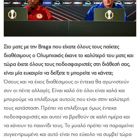
Στο ματς με την Braga που είχατε όλους τους παίκτες
διαθέσιμους ο Ολυμπιακός έκανε το καλύτερό του ματς και
τώρα έχετε όλους τους ποδοσφαιριστές στη διάθεσή σας,
είναι μία ευκαιρία να δείξετε τι μπορείτε να κάνετε;
Όσους και να έχεις διαθέσιμους οι έντεκα θα αγωνιστούν
συν οι πέντε αλλαγές. Είναι καλό ότι όλοι είναι καλά και
μπορούμε να επιλέξουμε αυτούς που είναι στην καλύτερή
τους κατάσταση. Πρέπει να επιλέξουμε όμως έντεκα
ποδοσφαιριστές και αυτοί να βρεθούν σε καλή ημέρα και
να κάνουν το παιχνίδι τους. Το μυαλό πρέπει να παραμείνει
συγκεντρωμένο και αυτό είναι πιο εύκολο να συμβεί τώρα