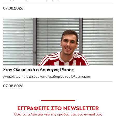
07.08.2026
Στον Ολυμπιακό ο Δημήτρης Ρέτσος
Ανακοίνωση της Διεύθυνσης Ακαδημίας του Ολυμπιακού.
07.08.2026
ΕΓΓΡΑΦΕΙΤΕ ΣΤΟ NEWSLETTER
Όλα τα τελευταία νέα της ομάδας μας στο e-mail σας