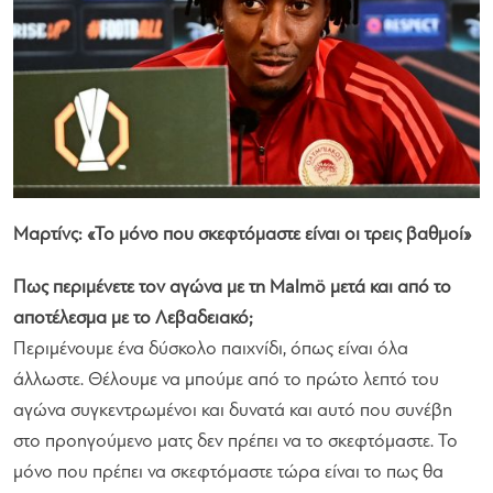
Μαρτίνς: «Το μόνο που σκεφτόμαστε είναι οι τρεις βαθμοί»
Πως περιμένετε τον αγώνα με τη Malmö μετά και από το
αποτέλεσμα με το Λεβαδειακό;
Περιμένουμε ένα δύσκολο παιχνίδι, όπως είναι όλα
άλλωστε. Θέλουμε να μπούμε από το πρώτο λεπτό του
αγώνα συγκεντρωμένοι και δυνατά και αυτό που συνέβη
στο προηγούμενο ματς δεν πρέπει να το σκεφτόμαστε. Το
μόνο που πρέπει να σκεφτόμαστε τώρα είναι το πως θα