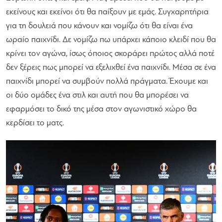
εκείνους και εκείνοι ότι θα παίξουν με εμάς. Συγχαρητήρια
για τη δουλειά που κάνουν και νομίζω ότι θα είναι ένα
ωραίο παιχνίδι. Δε νομίζω πω υπάρχει κάποιο κλειδί που θα
κρίνει τον αγώνα, ίσως όποιος σκοράρει πρώτος αλλά ποτέ
δεν ξέρεις πως μπορεί να εξελιχθεί ένα παιχνίδι. Μέσα σε ένα
παιχνίδι μπορεί να συμβούν πολλά πράγματα. Έχουμε και
οι δύο ομάδες ένα στιλ και αυτή που θα μπορέσει να
εφαρμόσει το δικό της μέσα στον αγωνιστικό χώρο θα
κερδίσει το ματς.