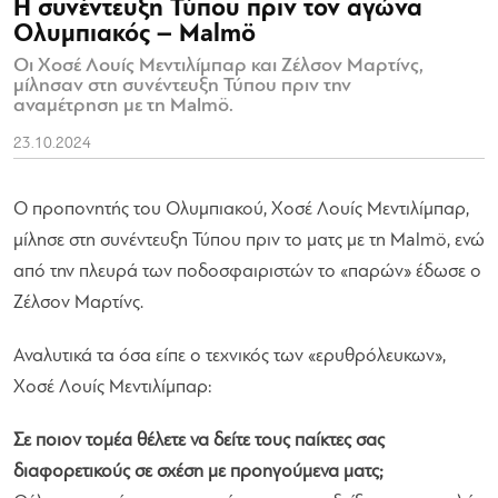
Η συνέντευξη Τύπου πριν τον αγώνα
Ολυμπιακός – Malmö
Οι Χοσέ Λουίς Μεντιλίμπαρ και Ζέλσον Μαρτίνς,
μίλησαν στη συνέντευξη Τύπου πριν την
αναμέτρηση με τη Malmö.
23.10.2024
Ο προπονητής του Ολυμπιακού, Χοσέ Λουίς Μεντιλίμπαρ,
μίλησε στη συνέντευξη Τύπου πριν το ματς με τη Malmö, ενώ
από την πλευρά των ποδοσφαιριστών το «παρών» έδωσε ο
Ζέλσον Μαρτίνς.
Αναλυτικά τα όσα είπε ο τεχνικός των «ερυθρόλευκων»,
Χοσέ Λουίς Μεντιλίμπαρ:
Σε ποιον τομέα θέλετε να δείτε τους παίκτες σας
διαφορετικούς σε σχέση με προηγούμενα ματς;