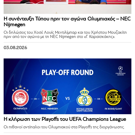
Η συνέντευξη Τύπου πριν τον αγώνα Ολυμπιακός – NEC
Nijmegen
Οι δηλώσεις του Χοσέ Λουίς Μεντιλίμπαρ και του Χρήστου Μουζακίτη
πριν από τον αγώνα με τη NEC Nijmegen στο «Γ. Καραϊσκάκης».
03.08.2026
Η κλήρωση των Playoffs του UEFA Champions League
Οι πιθανοί αντίπαλοι του Ολυμπιακού στα Playoffs της διοργάνωσης.