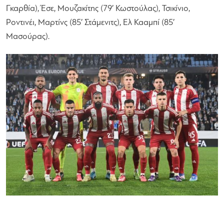
Γκαρθία), Έσε, Μουζακίτης (79′ Κωστούλας), Τσικίνιο,
Ροντινέι, Μαρτίνς (85′ Στάμενιτς), Ελ Κααμπί (85′
Μασούρας).