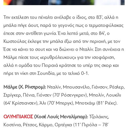
Την εκτέλεση του πέναλτι ανέλαβε ο ίδιος, στο 83′, αλλά η
μπάλα πήγε άουτ, παρά το γεγονός πως ο τερματοφύλακας
έπεσε στην αντίθετη γωνία. Ένα λεπτό μετά, στο 84′, ο
Κωστούλας έκλεψε την μπάλα έξω από την περιοχή, με τον
Έσε να κάνει το σουτ και να διώχνει ο Νταλίν. Στη συνέχεια η
Μάλμε πίεσε τους «ερυθρόλευκους» για την ισοφάριση,
αλλά η ομάδα του Πειραιά κράτησε το υπέρ της σκορ και
πήρε τη νίκη στη Σουηδία, με το τελικό 0-1.
Μάλμε (Χ. Ρίνστρομ):
Νταλίν, Μπουσανέλο, Γιάνσον, Ρέσλερ,
Στρίγκερ, Πένια, Γιόνσεν (70′ Ρόσενγκρεν), Μπολίν, Λουκίλι
(64′ Κρίστιανσεν), Άλι (70′ Μπεργκ), Μποτχάιμ (81′ Ριέκς).
ΟΛΥΜΠΙΑΚΟΣ
(Χοσέ Λουίς Μεντιλίμπαρ):
Τζολάκης,
Κοστίνια, Ρέτσος, Κάρμο, Ορτέγκα (11′ Πιρόλα – 78′