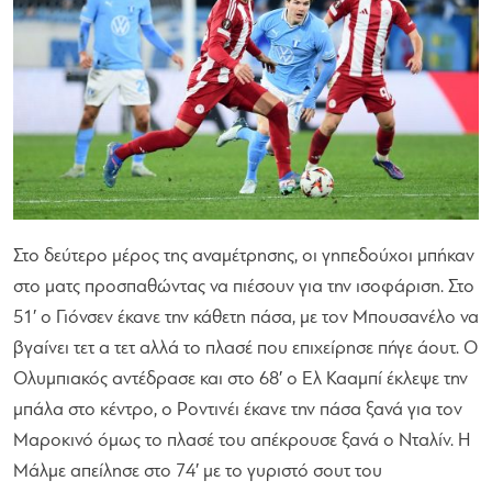
Στο δεύτερο μέρος της αναμέτρησης, οι γηπεδούχοι μπήκαν
στο ματς προσπαθώντας να πιέσουν για την ισοφάριση. Στο
51′ ο Γιόνσεν έκανε την κάθετη πάσα, με τον Μπουσανέλο να
βγαίνει τετ α τετ αλλά το πλασέ που επιχείρησε πήγε άουτ. Ο
Ολυμπιακός αντέδρασε και στο 68′ ο Ελ Κααμπί έκλεψε την
μπάλα στο κέντρο, ο Ροντινέι έκανε την πάσα ξανά για τον
Μαροκινό όμως το πλασέ του απέκρουσε ξανά ο Νταλίν. Η
Μάλμε απείλησε στο 74′ με το γυριστό σουτ του