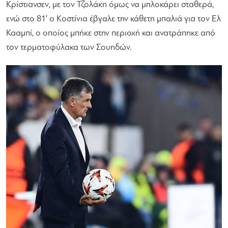
Κρίστιανσεν, με τον Τζολάκη όμως να μπλοκάρει σταθερά,
ενώ στο 81′ ο Κοστίνια έβγαλε την κάθετη μπαλιά για τον Ελ
Κααμπί, ο οποίος μπήκε στην περιοχή και ανατράπηκε από
τον τερματοφύλακα των Σουηδών.