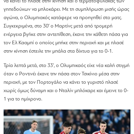
να κάνει το πλασέ στην κίνηση και ο τερματοφύλακας των
γηπεδούχων να μπλοκάρει. Με τη συμπλήρωση μισής ώρας
αγώνα, ο Ολυμπιακός κατάφερε να προηγηθεί στο ματς.
Συγκεκριμένα, στο 30′ ο Μαρτίνς μετά από τρομερή
ενέργεια βγήκε στην αντεπίθεση, έκανε την κάθετη πάσα για
τον Ελ Κααμπί ο οποίος μπήκε στην περιοχή και με πλασέ
στην κίνηση έστειλε την μπάλα στα δίχτυα για το 0-1.
Τρία λεπτά μετά, στο 33′, ο Ολυμπικαός είχε νέα καλή στιγμή
όταν ο Ροντινέι έκανε την πάσα στον Τσικίνιο μέσα στην
περιοχή, με τον Πορτογάλο να κάνει το γυριστό πλασέ
χωρίς όμως δύναμη και ο Νταλίν μπλόκαρε και έμεινε το 0-
1 για το ημίχρονο.