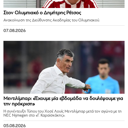
Στον Ολυμπιακό ο Δημήτρης Ρέτσος
Ανακοίνωση της Διεύθυνσης Ακαδημίας του Ολυμπιακού.
07.08.2026
Μεντιλίμπαρ: «Έχουμε μία εβδομάδα να δουλέψουμε για
την πρόκριση»
Η συνέντευξη Τύπου του Χοσέ Λουίς Μεντιλίμπαρ μετά τον αγώνα με τη
NEC Nijmegen στο «Γ. Καραϊσκάκης».
05.08.2026