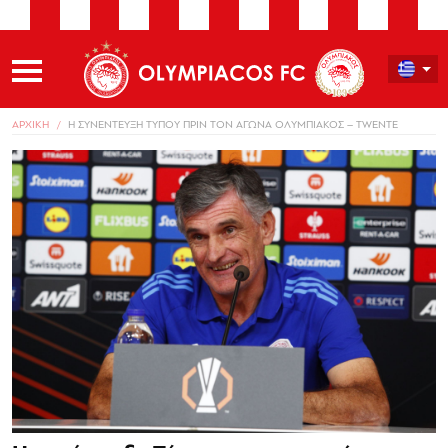
ΑΡΧΙΚΗ
Η ΣΥΝΕΝΤΕΥΞΗ ΤΥΠΟΥ ΠΡΙΝ ΤΟΝ ΑΓΩΝΑ ΟΛΥΜΠΙΑΚΟΣ – TWENTE