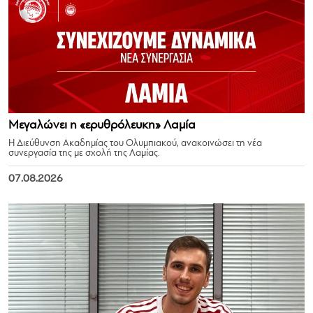
Μεγαλώνει η «ερυθρόλευκη» Λαμία
Η Διεύθυνση Ακαδημίας του Ολυμπιακού, ανακοινώσει τη νέα
συνεργασία της με σχολή της Λαμίας.
07.08.2026