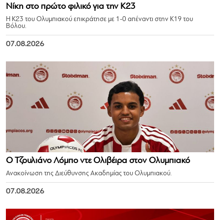
Νίκη στο πρώτο φιλικό για την Κ23
Η Κ23 του Ολυμπιακού επικράτησε με 1-0 απέναντι στην Κ19 του
Βόλου.
07.08.2026
Ο Τζουλιάνο Λόμπο ντε Ολιβέιρα στον Ολυμπιακό
Ανακοίνωση της Διεύθυνσης Ακαδημίας του Ολυμπιακού.
07.08.2026