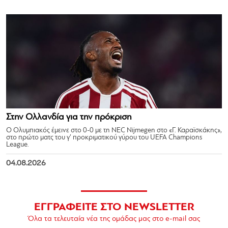
Στην Ολλανδία για την πρόκριση
Ο Ολυμπιακός έμεινε στο 0-0 με τη NEC Nijmegen στο «Γ. Καραϊσκάκης»,
στο πρώτο ματς του γ’ προκριματικού γύρου του UEFA Champions
League.
04.08.2026
ΕΓΓΡΑΦΕΙΤΕ ΣΤΟ NEWSLETTER
Όλα τα τελευταία νέα της ομάδας μας στο e-mail σας