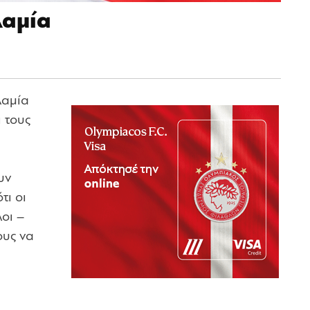
Λαμία
Λαμία
 τους
υν
τι οι
οι –
ους να