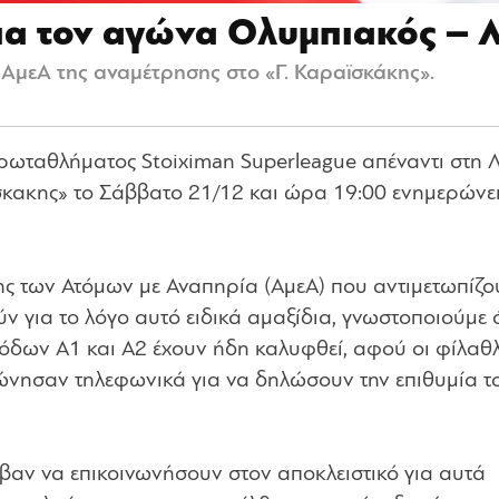
ια τον αγώνα Ολυμπιακός – 
 ΑμεΑ της αναμέτρησης στο «Γ. Καραϊσκάκης».
πρωταθλήματος Stoiximan Superleague απέναντι στη 
ϊσκακης» το Σάββατο 21/12 και ώρα 19:00 ενημερώνει
σης των Ατόμων με Αναπηρία (ΑμεΑ) που αντιμετωπίζο
 για το λόγο αυτό ειδικά αμαξίδια, γνωστοποιούμε ό
σόδων Α1 και Α2 έχουν ήδη καλυφθεί, αφού οι φίλαθλ
νώνησαν τηλεφωνικά για να δηλώσουν την επιθυμία τ
βαν να επικοινωνήσουν στον αποκλειστικό για αυτά