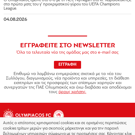
Ο Ολυμπιακός έμεινε στο 0-0 με τη NEC Nijmegen στο «Γ. Καραϊσκάκης»,
στο πρώτο ματς του γ’ προκριματικού γύρου του UEFA Champions
League.
04.08.2026
ΕΓΓΡΑΦΕΙΤΕ ΣΤΟ NEWSLETTER
Όλα τα τελευταία νέα της ομάδας μας στο e-mail σας
ΕΓΓΡΑΦΗ
Επιθυμώ να λαμβάνω ενημερώσεις σχετικά με τα νέα του
Συλλόγου, διαγωνισμούς, νέα προϊόντα και υπηρεσίες, τη διάθεση
εισιτηρίων και τις προσφορές των επίσημων χορηγών και
συνεργατών της ΠΑΕ Ολυμπιακός και έχω διαβάσει και αποδέχομαι
τους
όρους χρήσης.
Αυτός ο ιστότοπος χρησιμοποιεί cookies και σε ορισμένες περιπτώσεις
cookies τρίτων μερών για σκοπούς μάρκετινγκ και για την παροχή
βελτιωμένων υπηρεσιών σύμφωνα με τις προτιμήσεις σας. Κάνοντας κλικ