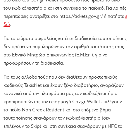
στο δικό του Gov.gr Wallet προσθέτοντας πρώτα το δικό
του κωδικό/εισιτήριο και στη συνέχεια το παιδικό. Για λοιπές
περιπτώσεις ανατρέξτε στο https://tickets.gov.gr/ ή πατήστε
ε
δώ
.
Για τα σώματα ασφαλείας κατά τη διαδικασία ταυτοποίησης
δεν πρέπει να συμπληρώνουν τον αριθμό ταυτότητάς τους
στο Εθνικό Μητρώο Επικοινωνίας (Ε.Μ.Επ.). για να
προχωρήσουν τη διαδικασία.
Για τους αλλοδαπούς που δεν διαθέτουν προσωπικούς
κωδικούς TaxisNet και έχουν ξένο διαβατήριο, αγοράζουν
κανονικά από την πλατφόρμα μας τον κωδικό/εισιτήριο
χρησιμοποιώντας την εφαρμογή Gov.gr Wallet επιλέγουν
το πεδίο Non Greek Resident και στο επόμενο βήμα
ταυτοποίησης σκανάρουν τον κωδικό/εισιτήριο (δεν
επιλέγουν το Skip) και στη συνέχεια σκανάρουν με NFC το